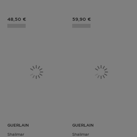
Prix du produit
Prix du produit
48,50 €
59,90 €
GUERLAIN
GUERLAIN
Shalimar
Shalimar