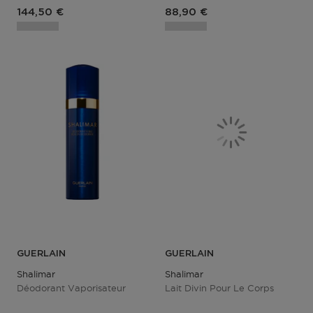
Prix du produit
Prix du produit
144,50 €
88,90 €
GUERLAIN
GUERLAIN
Shalimar
Shalimar
Déodorant Vaporisateur
Lait Divin Pour Le Corps