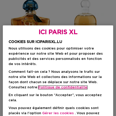
ICI PARIS XL
COOKIES SUR ICIPARISXL.LU
Nous utilisons des cookies pour optimiser votre
expérience sur notre site Web et pour proposer des
publicités et des services personnalisés en fonction
de vos intérêts.
GUERLAIN
GUERLAIN
Comment fait-on cela ? Nous analysons le trafic sur
notre site Web et collectons des informations sur la
Shalimar
Shalimar
façon dont chacun se déplace sur notre site Web.
L'essence - Eau De Parfum
Huile Soyeuse Pour La
Intense
Douche
Consultez notre
Politique de confidentialite
En cliquant sur le bouton “Accepter”, vous acceptez
cela.
Prix du produit
Prix du produit
A Partir De
76,90 €
52,90 €
Vous pouvez également définir quels cookies sont
placés via l'option
Gérer les cookies
. Vous pouvez
2