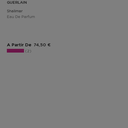
GUERLAIN
Shalimar
Eau De Parfum
Prix du produit
A Partir De
74,50 €
2