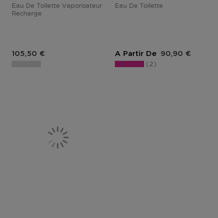
Eau De Toilette Vaporisateur
Eau De Toilette
Recharge
Prix du produit
Prix du produit
105,50 €
A Partir De
90,90 €
2