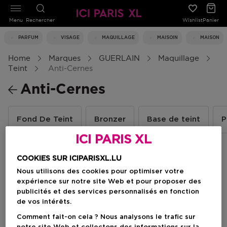
Menu
Rechercher
Wishlist
Panier
PARFUM
VISAGE
MAQUILLAGE
MAISOIN
MAISON
Home
Marques
GUERLAIN
Maquillage
Teint
Anti-Cernes
Anti-Cernes
Fond De Teint
Bronzer
Base de teint
P
ICI PARIS XL
COOKIES SUR ICIPARISXL.LU
Filtrer
Nous utilisons des cookies pour optimiser votre
expérience sur notre site Web et pour proposer des
publicités et des services personnalisés en fonction
2 Résultats
de vos intérêts.
Comment fait-on cela ? Nous analysons le trafic sur