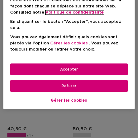
notre site Web et collectons des informations sur la
façon dont chacun se déplace sur notre site Web.
Consultez notre
Politique de confidentialite
En cliquant sur le bouton “Accepter”, vous acceptez
cela.
Vous pouvez également définir quels cookies sont
placés via l'option
Gérer les cookies
. Vous pouvez
toujours modifier ou retirer votre choix.
Accepter
13
1
GUERLAIN
GUERLAIN
Refuser
Terracotta Concealer
Precious Light
Anti Cerne
Enlumineur Effet
Gérer les cookies
Rajeunissant
Prix du produit
Prix du produit
40,50 €
50,50 €
1