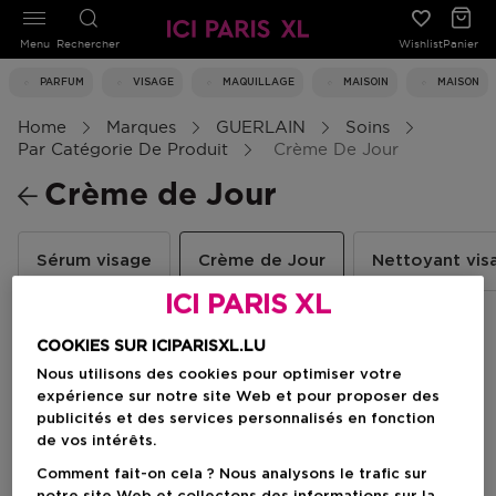
Menu
Rechercher
Wishlist
Panier
PARFUM
VISAGE
MAQUILLAGE
MAISOIN
MAISON
Home
Marques
GUERLAIN
Soins
Par Catégorie De Produit
Crème De Jour
Crème de Jour
Sérum visage
Crème de Jour
Nettoyant vis
ICI PARIS XL
COOKIES SUR ICIPARISXL.LU
Filtrer
Nous utilisons des cookies pour optimiser votre
expérience sur notre site Web et pour proposer des
publicités et des services personnalisés en fonction
1 Résultats
de vos intérêts.
Comment fait-on cela ? Nous analysons le trafic sur