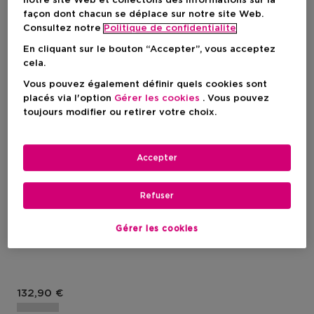
notre site Web et collectons des informations sur la
façon dont chacun se déplace sur notre site Web.
Consultez notre
Politique de confidentialite
En cliquant sur le bouton “Accepter”, vous acceptez
cela.
Vous pouvez également définir quels cookies sont
placés via l'option
Gérer les cookies
. Vous pouvez
toujours modifier ou retirer votre choix.
Nouveau
Accepter
GUERLAIN
Refuser
Abeille Royale
Abeille Royale Rituel Anti-
Gérer les cookies
Âge Réparation Jeunesse
Prix du produit
132,90 €