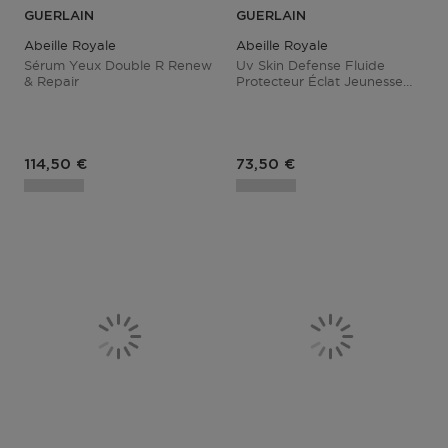
GUERLAIN
GUERLAIN
Abeille Royale
Abeille Royale
Sérum Yeux Double R Renew
Uv Skin Defense Fluide
& Repair
Protecteur Éclat Jeunesse
Spf 50 / Pa++++
Prix du produit
Prix du produit
114,50 €
73,50 €