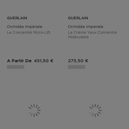
GUERLAIN
GUERLAIN
Orchidée Impériale
Orchidée Impériale
Le Concentré Micro-Lift
La Crème Yeux Concentré
Moléculaire
Prix du produit
Prix du produit
A Partir De
451,50 €
275,50 €