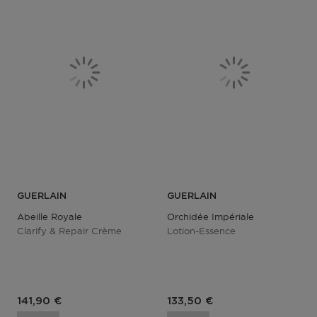
GUERLAIN
GUERLAIN
Abeille Royale
Orchidée Impériale
Clarify & Repair Crème
Lotion-Essence
Prix du produit
Prix du produit
141,90 €
133,50 €