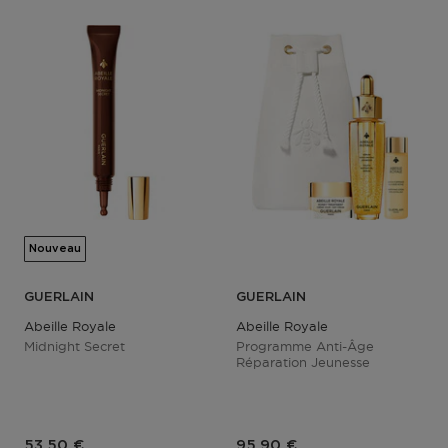
Nouveau
GUERLAIN
GUERLAIN
Abeille Royale
Abeille Royale
Midnight Secret
Programme Anti-Âge
Réparation Jeunesse
Prix du produit
Prix du produit
53,50 €
95,90 €