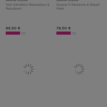
Soin Démêlant Réparateur &
Double R Radiance & Repair
Repulpant
Mask
Prix du produit
Prix du produit
69,50 €
78,50 €
1
1