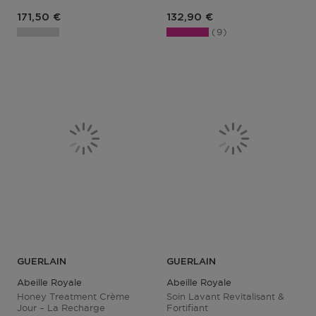
Prix du produit
Prix du produit
171,50 €
132,90 €
9
GUERLAIN
GUERLAIN
Abeille Royale
Abeille Royale
Honey Treatment Crème
Soin Lavant Revitalisant &
Jour – La Recharge
Fortifiant