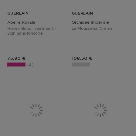
GUERLAIN
GUERLAIN
Abeille Royale
Orchidée Impériale
Honey Bond Treatment -
La Mousse En Crème
Soin Sans Rinçage
Prix du produit
Prix du produit
75,90 €
108,50 €
4