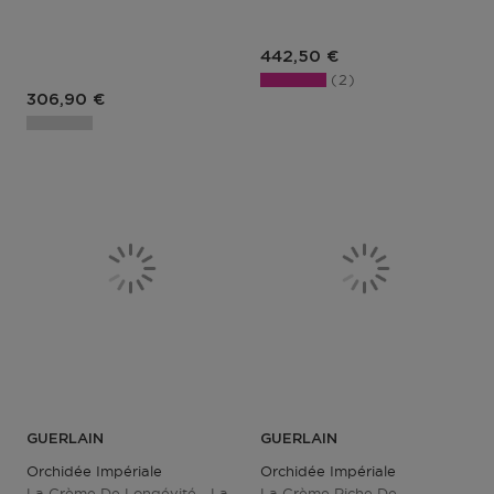
Prix du produit
442,50 €
2
Prix du produit
306,90 €
GUERLAIN
GUERLAIN
Orchidée Impériale
Orchidée Impériale
La Crème De Longévité - La
La Crème Riche De