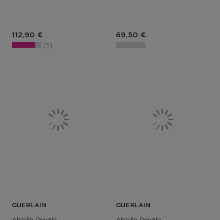
Prix du produit
Prix du produit
112,90 €
69,50 €
1
GUERLAIN
GUERLAIN
Abeille Royale
Abeille Royale