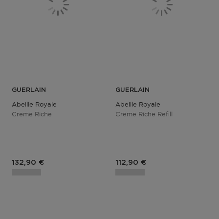
GUERLAIN
GUERLAIN
Abeille Royale
Abeille Royale
Creme Riche
Creme Riche Refill
Prix du produit
Prix du produit
132,90 €
112,90 €