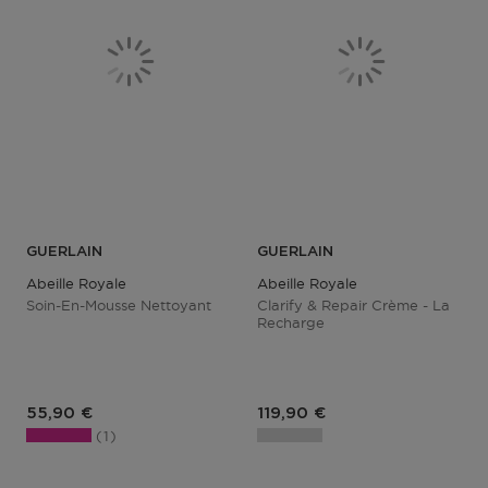
GUERLAIN
GUERLAIN
Abeille Royale
Abeille Royale
Soin-En-Mousse Nettoyant
Clarify & Repair Crème - La
Recharge
Prix du produit
Prix du produit
55,90 €
119,90 €
1