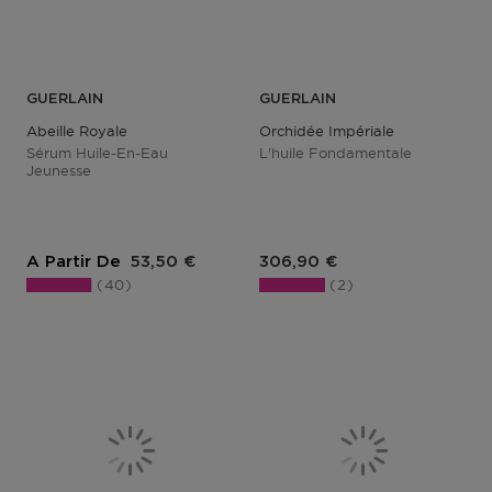
GUERLAIN
GUERLAIN
Abeille Royale
Orchidée Impériale
Sérum Huile-En-Eau
L'huile Fondamentale
Jeunesse
Prix du produit
Prix du produit
A Partir De
53,50 €
306,90 €
40
2