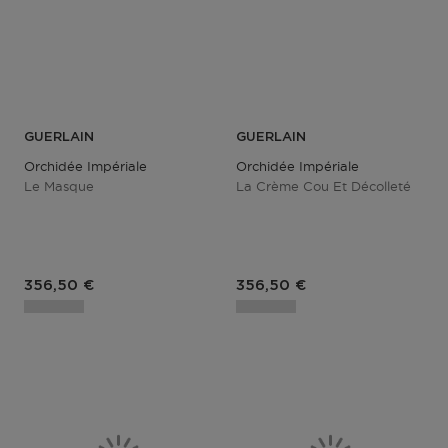
GUERLAIN
GUERLAIN
Orchidée Impériale
Orchidée Impériale
Le Masque
La Crème Cou Et Décolleté
Prix du produit
Prix du produit
356,50 €
356,50 €