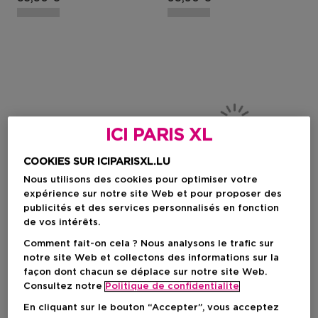
ICI PARIS XL
COOKIES SUR ICIPARISXL.LU
Nous utilisons des cookies pour optimiser votre
expérience sur notre site Web et pour proposer des
publicités et des services personnalisés en fonction
de vos intérêts.
Comment fait-on cela ? Nous analysons le trafic sur
GUERLAIN
GUERLAIN
notre site Web et collectons des informations sur la
Orchidée Impériale
Abeille Royale
façon dont chacun se déplace sur notre site Web.
La Crème Légère De
Soin Yeux Réparateur
Consultez notre
Politique de confidentialite
Longévité
Jeunesse
En cliquant sur le bouton “Accepter”, vous acceptez