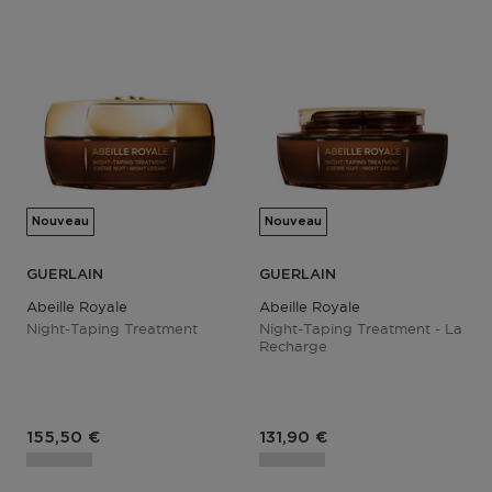
Nouveau
Nouveau
GUERLAIN
GUERLAIN
Abeille Royale
Abeille Royale
Night-Taping Treatment
Night-Taping Treatment - La
Recharge
Prix du produit
Prix du produit
155,50 €
131,90 €