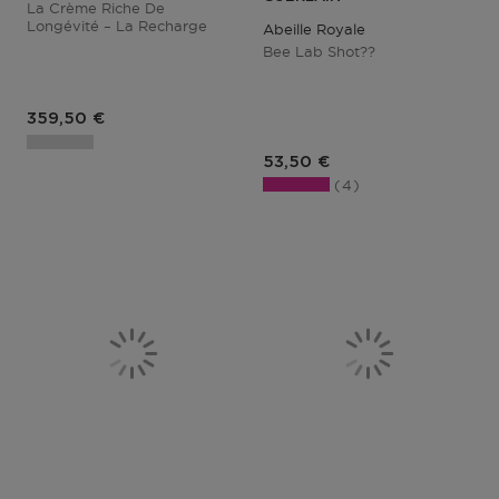
La Crème Riche De
Longévité – La Recharge
Abeille Royale
Bee Lab Shot??
Prix du produit
359,50 €
Prix du produit
53,50 €
4