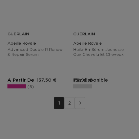
GUERLAIN
GUERLAIN
Abeille Royale
Abeille Royale
Advanced Double R Renew
Huile-En-Sérum Jeunesse
& Repair Serum
Cuir Chevelu Et Cheveux
Prix du produit
Prix du produit
A Partir De
137,50 €
Pas disponible
131,90 €
6
1
2