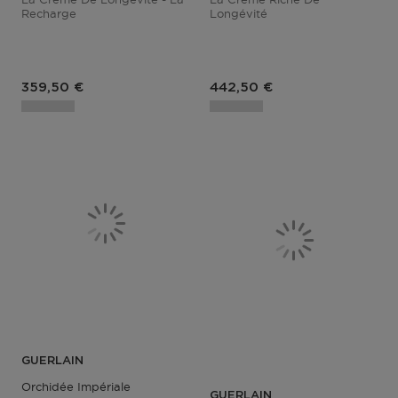
Recharge
Longévité
Prix du produit
Prix du produit
359,50 €
442,50 €
GUERLAIN
Orchidée Impériale
GUERLAIN