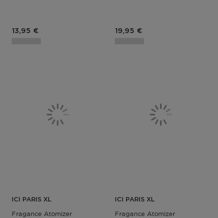
Prix du produit
Prix du produit
13,95 €
19,95 €
ICI PARIS XL
ICI PARIS XL
Fragance Atomizer
Fragance Atomizer