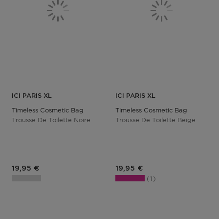
ICI PARIS XL
ICI PARIS XL
Timeless Cosmetic Bag
Timeless Cosmetic Bag
Trousse De Toilette Noire
Trousse De Toilette Beige
Prix du produit
Prix du produit
19,95 €
19,95 €
1