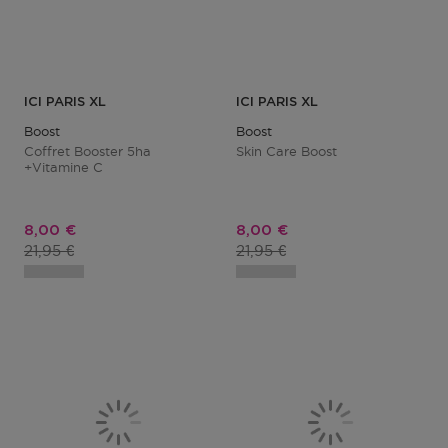
ICI PARIS XL
ICI PARIS XL
Boost
Boost
Coffret Booster 5ha
Skin Care Boost
+vitamine C
Prix promotionnel
Prix promotionnel
8,00 €
8,00 €
Prix du produit
Prix du produit
21,95 €
21,95 €