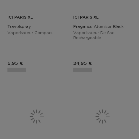
ICI PARIS XL
ICI PARIS XL
Travelspray
Fragance Atomizer Black
Vaporisateur Compact
Vaporisateur De Sac
Rechargeable
Prix du produit
Prix du produit
6,95 €
24,95 €