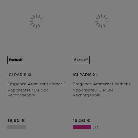
Exclusif
Exclusif
ICI PARIS XL
ICI PARIS XL
Fragance Atomizer Leather Blue
Fragance Atomizer Leather Ora
Vaporisateur De Sac
Vaporisateur De Sac
Rechargeable
Rechargeable
Prix du produit
Prix du produit
19,95 €
19,50 €
1