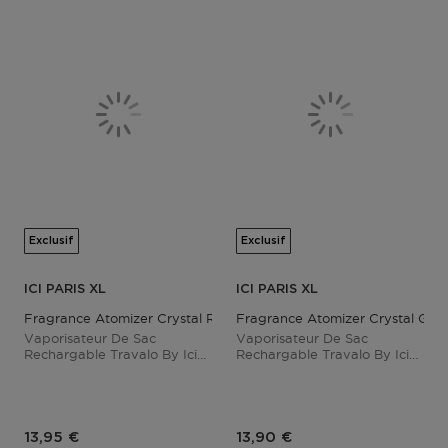
Exclusif
Exclusif
ICI PARIS XL
ICI PARIS XL
Fragrance Atomizer Crystal Rose Gold
Fragrance Atomizer Crystal Gold
Vaporisateur De Sac
Vaporisateur De Sac
Rechargable Travalo By Ici
Rechargable Travalo By Ici
Paris Xl
Paris Xl
Prix du produit
Prix du produit
13,95 €
13,90 €