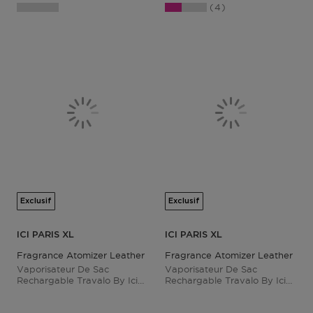
4
Exclusif
Exclusif
ICI PARIS XL
ICI PARIS XL
Fragrance Atomizer Leather Red
Fragrance Atomizer Leather Bla
Vaporisateur De Sac
Vaporisateur De Sac
Rechargable Travalo By Ici
Rechargable Travalo By Ici
Paris Xl
Paris Xl