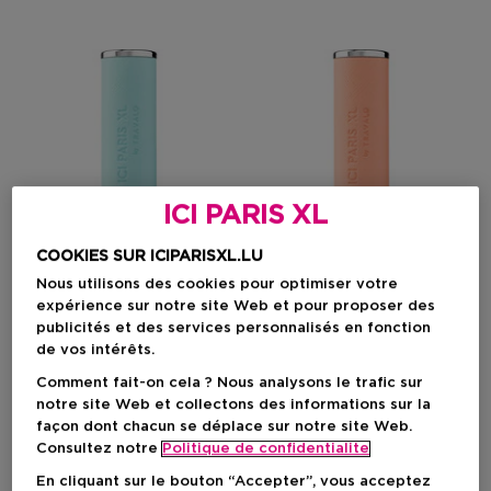
ICI PARIS XL
COOKIES SUR ICIPARISXL.LU
Nous utilisons des cookies pour optimiser votre
expérience sur notre site Web et pour proposer des
publicités et des services personnalisés en fonction
ICI PARIS XL
ICI PARIS XL
de vos intérêts.
Fragance Atomizer Leather Pastel Blue
Fragance Atomizer Leather Past
Comment fait-on cela ? Nous analysons le trafic sur
Vaporisateur De Sac
Vaporisateur De Sac
notre site Web et collectons des informations sur la
Rechargeable
Rechargeable
façon dont chacun se déplace sur notre site Web.
Consultez notre
Politique de confidentialite
En cliquant sur le bouton “Accepter”, vous acceptez