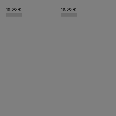
Prix du produit
Prix du produit
19,50 €
19,50 €