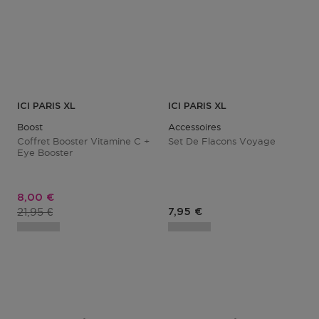
ICI PARIS XL
ICI PARIS XL
Boost
Accessoires
Coffret Booster Vitamine C +
Set De Flacons Voyage
Eye Booster
Prix promotionnel
8,00 €
Prix du produit
21,95 €
Prix du produit
7,95 €