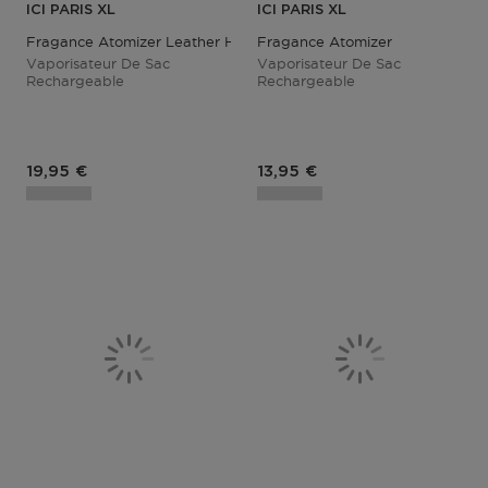
ICI PARIS XL
ICI PARIS XL
Fragance Atomizer Leather Hot Pink
Fragance Atomizer
Vaporisateur De Sac
Vaporisateur De Sac
Rechargeable
Rechargeable
Prix du produit
Prix du produit
19,95 €
13,95 €