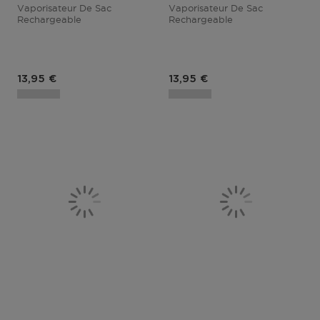
Vaporisateur De Sac
Vaporisateur De Sac
Rechargeable
Rechargeable
Prix du produit
Prix du produit
13,95 €
13,95 €