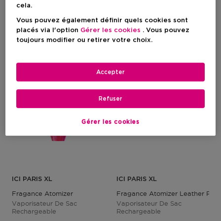
cela.
Prix du produit
Prix du produit
19,95 €
19,95 €
Vous pouvez également définir quels cookies sont
placés via l'option
Gérer les cookies
. Vous pouvez
toujours modifier ou retirer votre choix.
Accepter
Refuser
Gérer les cookies
ICI PARIS XL
ICI PARIS XL
Fragance Atomizer
Fragance Atomizer Leather Past
Vaporisateur De Sac
Vaporisateur De Sac
Rechargeable
Rechargeable