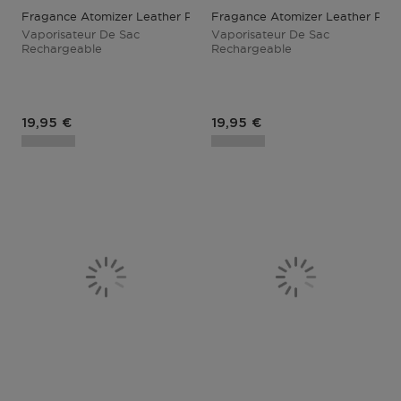
Fragance Atomizer Leather Pastel Blue
Fragance Atomizer Leather Past
Vaporisateur De Sac
Vaporisateur De Sac
Rechargeable
Rechargeable
Prix du produit
Prix du produit
19,95 €
19,95 €