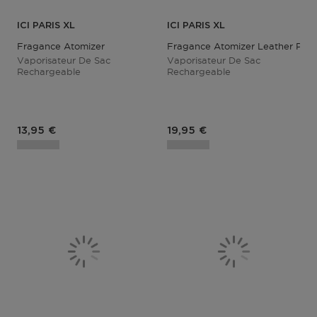
ICI PARIS XL
ICI PARIS XL
Fragance Atomizer
Fragance Atomizer Leather Past
Vaporisateur De Sac
Vaporisateur De Sac
Rechargeable
Rechargeable
Prix du produit
Prix du produit
13,95 €
19,95 €