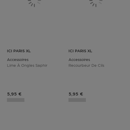
ICI PARIS XL
ICI PARIS XL
Accessoires
Accessoires
Lime À Ongles Saphir
Recourbeur De Cils
Prix du produit
Prix du produit
5,95 €
5,95 €