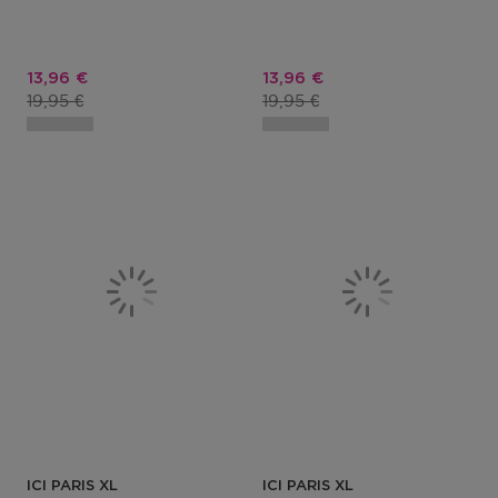
Prix promotionnel
Prix promotionnel
13,96 €
13,96 €
Prix du produit
Prix du produit
19,95 €
19,95 €
ICI PARIS XL
ICI PARIS XL