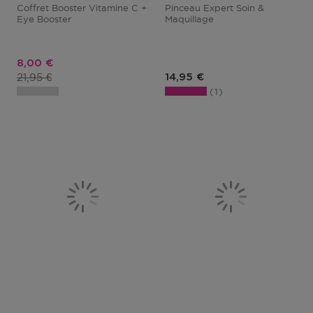
Coffret Booster Vitamine C +
Pinceau Expert Soin &
Eye Booster
Maquillage
Prix promotionnel
8,00 €
Prix du produit
21,95 €
Prix du produit
14,95 €
1