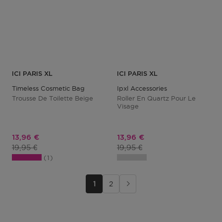
ICI PARIS XL
ICI PARIS XL
Timeless Cosmetic Bag
Ipxl Accessories
Trousse De Toilette Beige
Roller En Quartz Pour Le
Visage
Prix promotionnel
Prix promotionnel
13,96 €
13,96 €
Prix du produit
Prix du produit
19,95 €
19,95 €
1
1
2