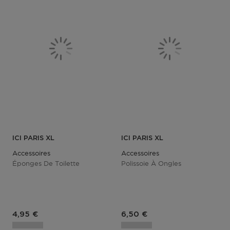
ICI PARIS XL
ICI PARIS XL
Accessoires
Accessoires
Éponges De Toilette
Polissoie À Ongles
Prix du produit
Prix du produit
4,95 €
6,50 €