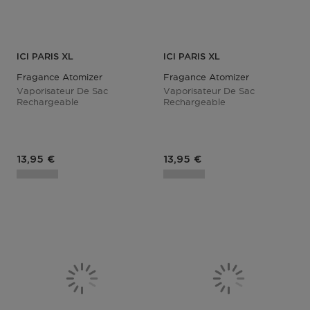
ICI PARIS XL
ICI PARIS XL
Fragance Atomizer
Fragance Atomizer
Vaporisateur De Sac
Vaporisateur De Sac
Rechargeable
Rechargeable
Prix du produit
Prix du produit
13,95 €
13,95 €