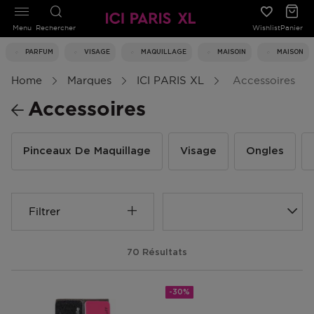
Menu
Rechercher
Wishlist
Panier
PARFUM
VISAGE
MAQUILLAGE
MAISOIN
MAISON
Home
Marques
ICI PARIS XL
Accessoires
Accessoires
Pinceaux De Maquillage
Visage
Ongles
Filtrer
70 Résultats
-30%