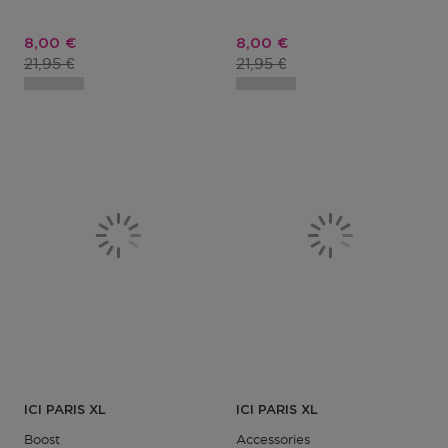
Prix promotionnel
Prix promotionnel
8,00 €
8,00 €
Prix du produit
Prix du produit
21,95 €
21,95 €
ICI PARIS XL
ICI PARIS XL
Boost
Accessories