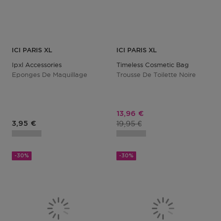
ICI PARIS XL
ICI PARIS XL
Ipxl Accessories
Timeless Cosmetic Bag
Eponges De Maquillage
Trousse De Toilette Noire
Prix promotionnel
13,96 €
Prix du produit
Prix du produit
19,95 €
3,95 €
-30%
-30%