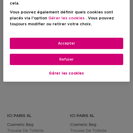
cela.
Vous pouvez également définir quels cookies sont
Prix du produit
Prix du produit
2,95 €
2,95 €
placés via l'option
Gérer les cookies
. Vous pouvez
toujours modifier ou retirer votre choix.
-30%
-30%
Accepter
Refuser
Gérer les cookies
ICI PARIS XL
ICI PARIS XL
Cosmetic Bag
Cosmetic Bag
Trousse De Toilette
Trousse De Toilette