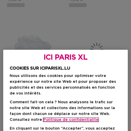
ICI PARIS XL
COOKIES SUR ICIPARISXL.LU
Nous utilisons des cookies pour optimiser votre
expérience sur notre site Web et pour proposer des
publicités et des services personnalisés en fonction
de vos intérêts.
ICI PARIS XL
ICI PARIS XL
Comment fait-on cela ? Nous analysons le trafic sur
notre site Web et collectons des informations sur la
Bath Puff
Bath Puff
façon dont chacun se déplace sur notre site Web.
Puff De Bain
Puff De Bain
Consultez notre
Politique de confidentialite
En cliquant sur le bouton “Accepter”, vous acceptez