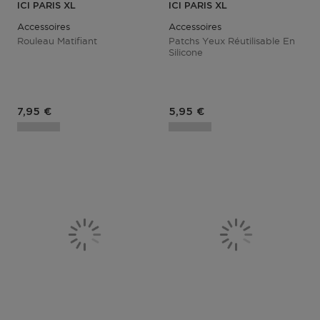
ICI PARIS XL
ICI PARIS XL
Accessoires
Accessoires
Rouleau Matifiant
Patchs Yeux Réutilisable En
Silicone
Prix du produit
Prix du produit
7,95 €
5,95 €