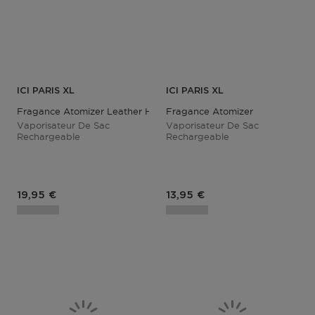
ICI PARIS XL
ICI PARIS XL
Fragance Atomizer Leather Hot Pink
Fragance Atomizer
Vaporisateur De Sac
Vaporisateur De Sac
Rechargeable
Rechargeable
Prix du produit
Prix du produit
19,95 €
13,95 €