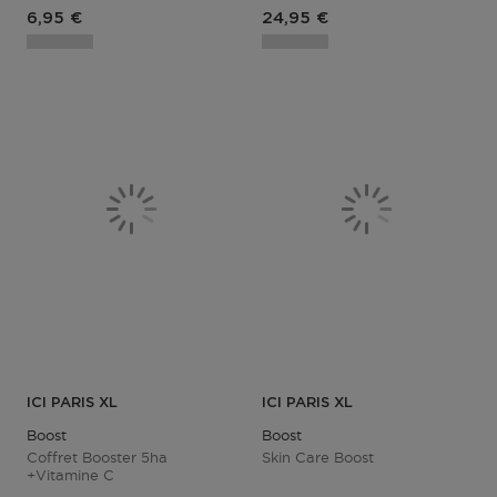
Prix du produit
Prix du produit
6,95 €
24,95 €
ICI PARIS XL
ICI PARIS XL
Boost
Boost
Coffret Booster 5ha
Skin Care Boost
+vitamine C