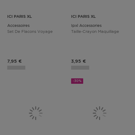
ICI PARIS XL
ICI PARIS XL
Accessoires
Ipxl Accessories
Set De Flacons Voyage
Taille-Crayon Maquillage
Prix du produit
Prix du produit
7,95 €
3,95 €
-30%