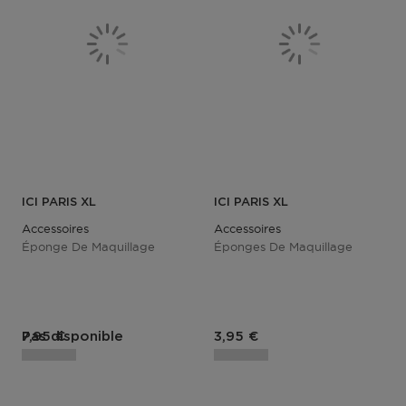
ICI PARIS XL
ICI PARIS XL
Accessoires
Accessoires
Éponge De Maquillage
Éponges De Maquillage
Prix du produit
Prix du produit
Pas disponible
7,95 €
3,95 €