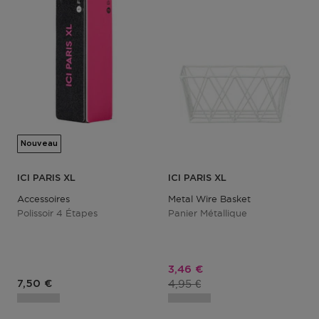
Nouveau
ICI PARIS XL
ICI PARIS XL
Accessoires
Metal Wire Basket
Polissoir 4 Étapes
Panier Métallique
Prix promotionnel
3,46 €
Prix du produit
Prix du produit
4,95 €
7,50 €