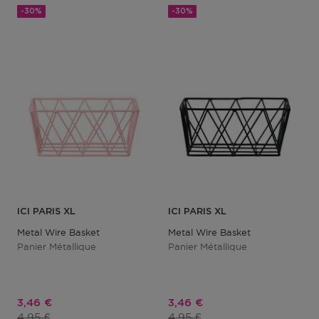
-30%
-30%
ICI PARIS XL
ICI PARIS XL
Metal Wire Basket
Metal Wire Basket
Panier Métallique
Panier Métallique
Prix promotionnel
Prix promotionnel
3,46 €
3,46 €
Prix du produit
Prix du produit
4,95 €
4,95 €