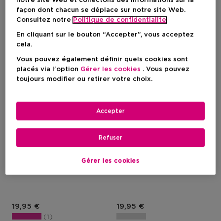
notre site Web et collectons des informations sur la
façon dont chacun se déplace sur notre site Web.
Consultez notre
Politique de confidentialite
En cliquant sur le bouton “Accepter”, vous acceptez
cela.
Vous pouvez également définir quels cookies sont
placés via l'option
Gérer les cookies
. Vous pouvez
toujours modifier ou retirer votre choix.
Accepter
ICI PARIS XL
ICI PARIS XL
Refuser
Timeless Cosmetic Bag
Timeless Cosmetic Bag
Trousse De Toilette Beige
Trousse De Toilette Noire
Gérer les cookies
Prix du produit
Prix du produit
19,95 €
19,95 €
1