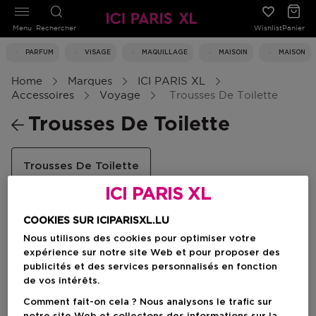
Menu
Rechercher
Wishlist
Panier
PARFUM
VISAGE
MAQUILLAGE
MAISOIN
MAISON
Home
Marques
ICI PARIS XL
Accessoires
Voyage
Trousses De Toilette
Trousses De Toilette
Trousses De Toilette
ICI PARIS XL
COOKIES SUR ICIPARISXL.LU
Filtrer
Nous utilisons des cookies pour optimiser votre
expérience sur notre site Web et pour proposer des
publicités et des services personnalisés en fonction
2 Résultats
de vos intérêts.
Comment fait-on cela ? Nous analysons le trafic sur