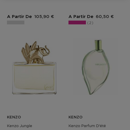
Prix du produit
Prix du produit
A Partir De
105,90 €
A Partir De
60,50 €
2
KENZO
KENZO
Kenzo Jungle
Kenzo Parfum D'été