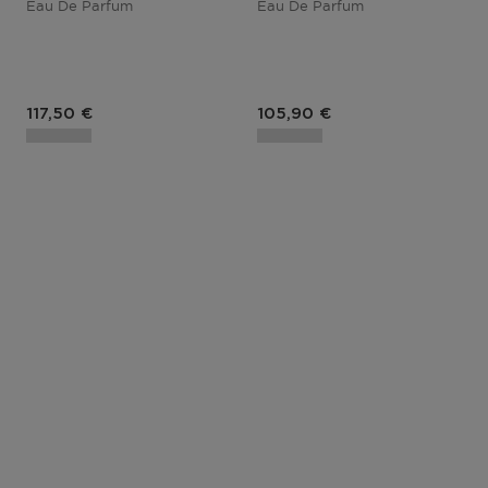
Eau De Parfum
Eau De Parfum
Prix du produit
Prix du produit
117,50 €
105,90 €