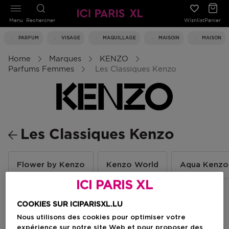
Menu
Rechercher
Wishlist
Panier
PARFUM
VISAGE
MAQUILLAGE
MAISOIN
MAISON
Home
Marques
KENZO
Parfums Femmes
Les Classiques Kenzo
Les Classiques Kenzo
Flower by Kenzo
Kenzo World
Aqua Kenzo
ICI PARIS XL
COOKIES SUR ICIPARISXL.LU
Filtrer
Nous utilisons des cookies pour optimiser votre
expérience sur notre site Web et pour proposer des