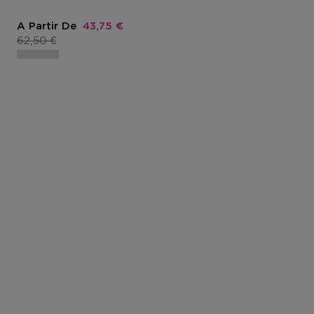
Prix promotionnel
A Partir De
43,75 €
Prix du produit
62,50 €