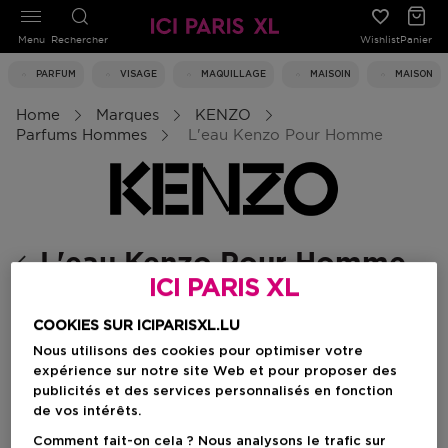
Menu
Rechercher
Wishlist
Panier
PARFUM
VISAGE
MAQUILLAGE
MAISOIN
MAISON
Home
Marques
KENZO
Parfums Hommes
L'eau Kenzo Pour Homme
L'eau Kenzo Pour Homme
ICI PARIS XL
Kenzo Homme
L'eau Kenzo Pour Homme
COOKIES SUR ICIPARISXL.LU
Nous utilisons des cookies pour optimiser votre
expérience sur notre site Web et pour proposer des
publicités et des services personnalisés en fonction
Filtrer
de vos intérêts.
Comment fait-on cela ? Nous analysons le trafic sur