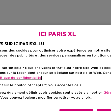
ICI PARIS XL
S SUR ICIPARISXL.LU
isons des cookies pour optimiser votre expérience sur notre sit
oser des publicités et des services personnalisés en fonction d
ait-on cela ? Nous analysons le trafic sur notre site Web et col
ons sur la façon dont chacun se déplace sur notre site Web. Con
itique de confidentialite
nt sur le bouton “Accepter”, vous acceptez cela.
ez également définir quels cookies sont placés via l'option
Gére
 Vous pouvez toujours modifier ou retirer votre choix.