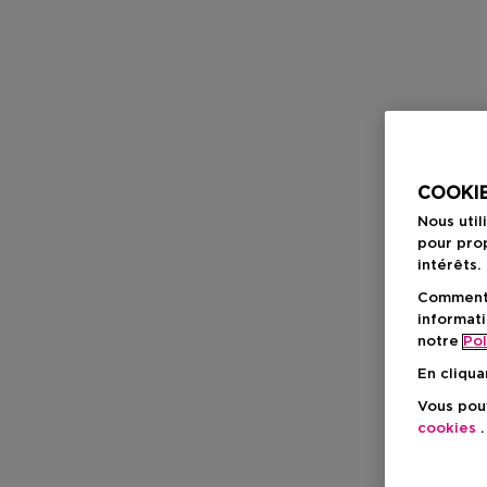
COOKIE
Nous util
pour prop
intérêts.
Comment f
informati
notre
Pol
En cliqua
Vous pouv
cookies
.