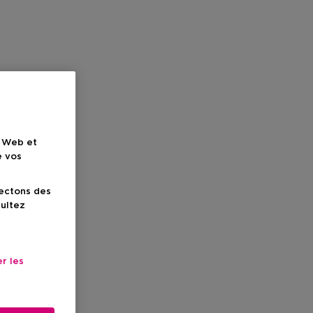
e Web et
e vos
lectons des
sultez
r les