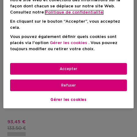
notre site Web et collectons des informations sur la
façon dont chacun se déplace sur notre site Web.
Consultez notre
Politique de confidentialite
En cliquant sur le bouton “Accepter”, vous acceptez
cela.
Vous pouvez également définir quels cookies sont
placés via l'option
Gérer les cookies
. Vous pouvez
toujours modifier ou retirer votre choix.
Travel Musthave
Accepter
LA MER
Refuser
The Spf 50 Uv Protecting Fluid
Soin Solaire Visage - Léger &
Gérer les cookies
Apaisant
Prix promotionnel
93,45 €
Prix du produit
133,50 €