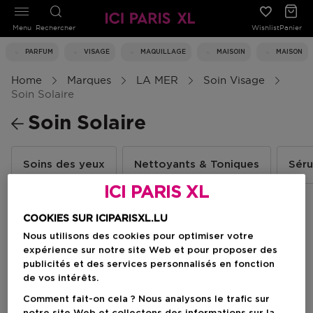
Menu
Rechercher
Wishlist
Panier
PARFUM
VISAGE
MAQUILLAGE
MAISOIN
MAISON
Home
Marques
LA MER
Soin Visage
Soin Solaire
Soin Solaire
Soins des yeux
Nettoyants & Toniques
Sér
ICI PARIS XL
COOKIES SUR ICIPARISXL.LU
Filtrer
Nous utilisons des cookies pour optimiser votre
expérience sur notre site Web et pour proposer des
publicités et des services personnalisés en fonction
1 Résultats
de vos intérêts.
Comment fait-on cela ? Nous analysons le trafic sur
-30%