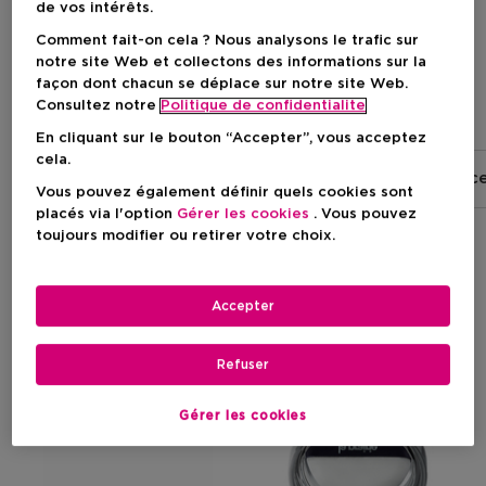
de vos intérêts.
Comment fait-on cela ? Nous analysons le trafic sur
notre site Web et collectons des informations sur la
façon dont chacun se déplace sur notre site Web.
Consultez notre
Politique de confidentialite
Poudres
En cliquant sur le bouton “Accepter”, vous acceptez
cela.
Fond de Teint et Anti-Cernes
Poudres
Pinc
Vous pouvez également définir quels cookies sont
placés via l'option
Gérer les cookies
. Vous pouvez
toujours modifier ou retirer votre choix.
Filtrer
Accepter
2 Résultats
Refuser
Gérer les cookies