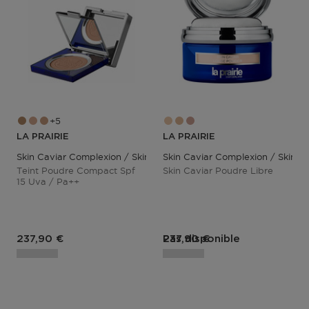
5
LA PRAIRIE
LA PRAIRIE
Skin Caviar Complexion / Skin Caviar Le Teint
Skin Caviar Complexion / Skin Ca
Teint Poudre Compact Spf
Skin Caviar Poudre Libre
15 Uva / Pa++
Prix du produit
Prix du produit
237,90 €
Pas disponible
237,90 €