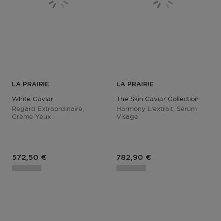
LA PRAIRIE
LA PRAIRIE
White Caviar
The Skin Caviar Collection
Regard Extraordinaire,
Harmony L'extrait, Sérum
Crème Yeux
Visage
Prix du produit
Prix du produit
572,50 €
782,90 €