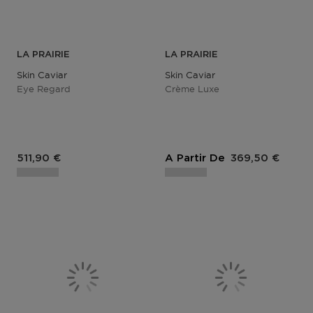
LA PRAIRIE
LA PRAIRIE
Skin Caviar
Skin Caviar
Eye Regard
Crème Luxe
Prix du produit
Prix du produit
511,90 €
A Partir De
369,50 €