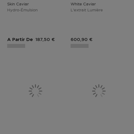
Skin Caviar
White Caviar
Hydro-Émulsion
L'extrait Lumière
Prix du produit
Prix du produit
A Partir De
187,50 €
600,90 €