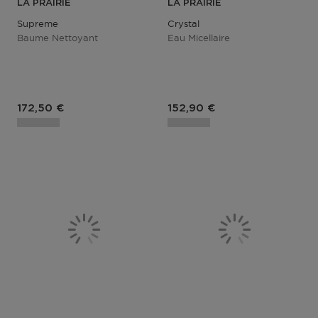
LA PRAIRIE
LA PRAIRIE
Supreme
Crystal
Baume Nettoyant
Eau Micellaire
Prix du produit
Prix du produit
172,50 €
152,90 €