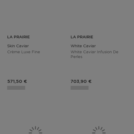
LA PRAIRIE
LA PRAIRIE
Skin Caviar
White Caviar
Crème Luxe Fine
White Caviar Infusion De
Perles
Prix du produit
Prix du produit
571,50 €
703,90 €