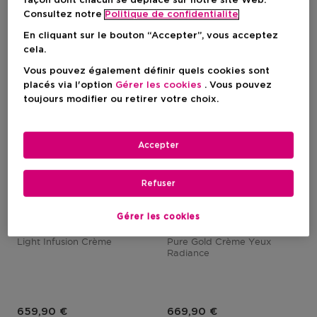
façon dont chacun se déplace sur notre site Web.
Consultez notre
Politique de confidentialite
En cliquant sur le bouton “Accepter”, vous acceptez
cela.
Vous pouvez également définir quels cookies sont
placés via l'option
Gérer les cookies
. Vous pouvez
toujours modifier ou retirer votre choix.
Accepter
Refuser
LA PRAIRIE
LA PRAIRIE
Gérer les cookies
White Caviar
Pure Gold
Light Infusion Crème
Pure Gold Crème Yeux
Radiance
Prix du produit
Prix du produit
659,90 €
669,90 €