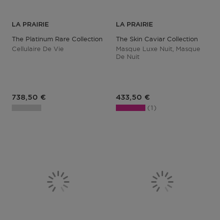
LA PRAIRIE
LA PRAIRIE
The Platinum Rare Collection
The Skin Caviar Collection
Cellulaire De Vie
Masque Luxe Nuit, Masque
De Nuit
Prix du produit
Prix du produit
738,50 €
433,50 €
1