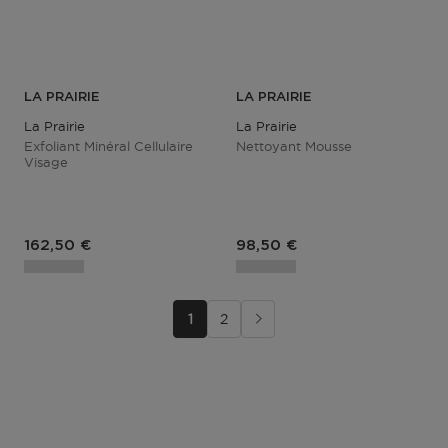
LA PRAIRIE
LA PRAIRIE
La Prairie
La Prairie
Exfoliant Minéral Cellulaire
Nettoyant Mousse
Visage
Prix du produit
Prix du produit
162,50 €
98,50 €
1
2