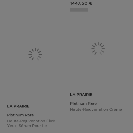
Prix du produit
1447,50 €
LA PRAIRIE
Platinum Rare
LA PRAIRIE
Haute-Rejuvenation Crème
Platinum Rare
Haute-Rejuvenation Élixir
Yeux, Sérum Pour Le
Contour Des Yeux