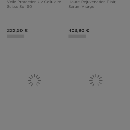
Voile Protection Uv Cellulaire
Haute-Rejuvenation Élixir,
Suisse Spf 50
Sérum Visage
Prix du produit
Prix du produit
222,50 €
403,90 €