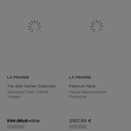
LA PRAIRIE
LA PRAIRIE
The Skin Caviar Collection
Platinum Rare
Absolute Filler, Crème
Haute-Rejuvenation
Visage
Protocole
Prix du produit
Prix du produit
Pas disponible
699,50 €
2107,50 €