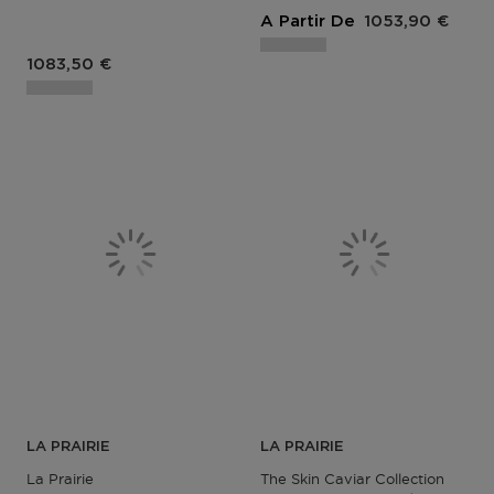
Prix du produit
A Partir De
1053,90 €
Prix du produit
1083,50 €
LA PRAIRIE
LA PRAIRIE
La Prairie
The Skin Caviar Collection