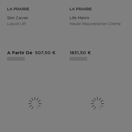
LA PRAIRIE
LA PRAIRIE
Skin Caviar
Life Matrix
Liquid Lift
Haute Rejuvenation Crème
Prix du produit
Prix du produit
A Partir De
507,50 €
1831,50 €