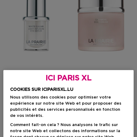
LA PRAIRIE
LA PRAIRIE
ICI PARIS XL
White Caviar
Cashmere
COOKIES SUR ICIPARISXL.LU
Light Infusion Sérum Yeux
Crème Pour Le Corps
Nous utilisons des cookies pour optimiser votre
expérience sur notre site Web et pour proposer des
publicités et des services personnalisés en fonction
de vos intérêts.
Prix du produit
Prix du produit
413,90 €
280,90 €
Comment fait-on cela ? Nous analysons le trafic sur
notre site Web et collectons des informations sur la