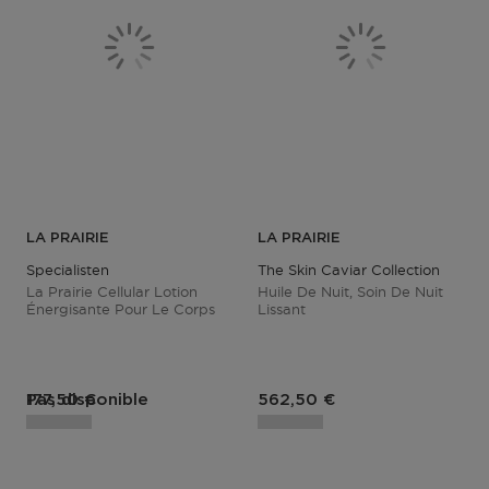
LA PRAIRIE
LA PRAIRIE
Specialisten
The Skin Caviar Collection
La Prairie Cellular Lotion
Huile De Nuit, Soin De Nuit
Énergisante Pour Le Corps
Lissant
Prix du produit
Prix du produit
Pas disponible
177,50 €
562,50 €