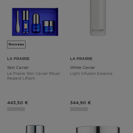
Nouveau
LA PRAIRIE
LA PRAIRIE
Skin Caviar
White Caviar
La Prairie Skin Caviar Rituel
Light Infusion Essence
Regard Liftant
Prix du produit
Prix du produit
443,50 €
344,90 €