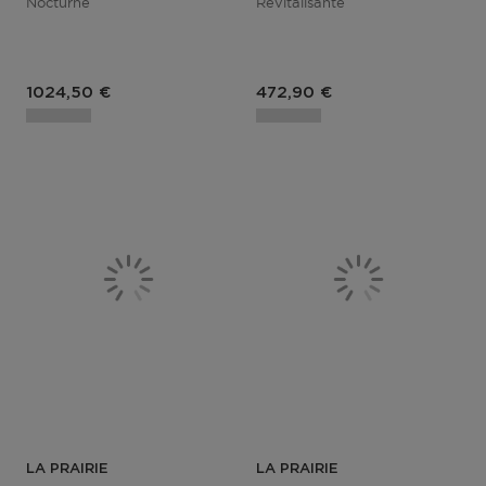
Nocturne
Revitalisante
Prix du produit
Prix du produit
1024,50 €
472,90 €
LA PRAIRIE
LA PRAIRIE