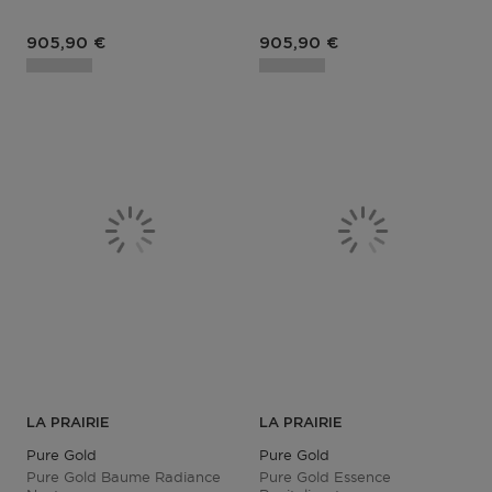
Prix du produit
Prix du produit
905,90 €
905,90 €
LA PRAIRIE
LA PRAIRIE
Pure Gold
Pure Gold
Pure Gold Baume Radiance
Pure Gold Essence