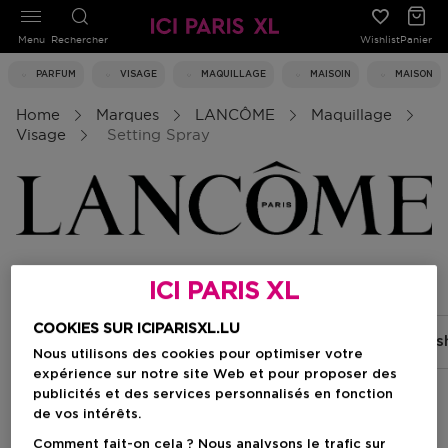
Menu
Rechercher
Wishlist
Panier
PARFUM
VISAGE
MAQUILLAGE
MAISOIN
MAISON
Home
Marques
LANCÔME
Maquillage
Visage
Setting Spray
Setting spray
ICI PARIS XL
COOKIES SUR ICIPARISXL.LU
Fond de teint
Anti-cernes
Poudre
Blus
Nous utilisons des cookies pour optimiser votre
expérience sur notre site Web et pour proposer des
publicités et des services personnalisés en fonction
de vos intérêts.
Filtrer
Comment fait-on cela ? Nous analysons le trafic sur