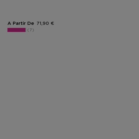
Prix du produit
A Partir De
71,90 €
7