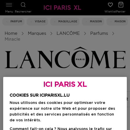
Menu
Rechercher
Wishlist
Panier
PARFUM
VISAGE
MAQUILLAGE
MAISOIN
MAISON
Home
Marques
LANCÔME
Parfums
Miracle
Miracle
ICI PARIS XL
COOKIES SUR ICIPARISXL.LU
La Vie Est Belle
Hypnôse
Idôle
La Nuit
Nous utilisons des cookies pour optimiser votre
expérience sur notre site Web et pour proposer des
publicités et des services personnalisés en fonction
de vos intérêts.
Filtrer
Comment fait-on cela ? Nous analysons le trafic sur