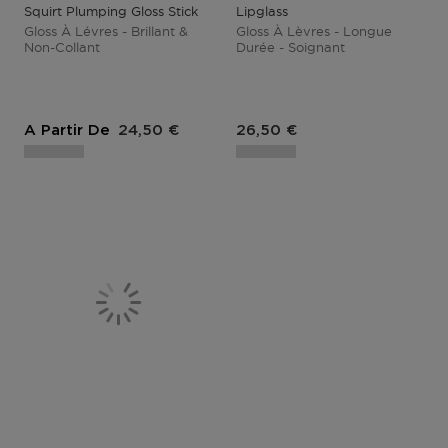
Squirt Plumping Gloss Stick
Lipglass
Gloss À Lévres - Brillant &
Gloss À Lèvres - Longue
Non-Collant
Durée - Soignant
Prix du produit
Prix du produit
A Partir De
24,50 €
26,50 €