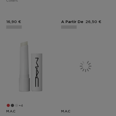
Collant
Prix du produit
Prix du produit
16,90 €
A Partir De
26,50 €
4
M.A.C
M.A.C