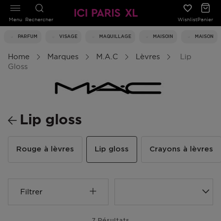
Menu
Rechercher
Wishlist
Panier
PARFUM
VISAGE
MAQUILLAGE
MAISOIN
MAISON
Home
Marques
M.A.C
Lèvres
Lip
Gloss
Lip gloss
Rouge à lèvres
Lip gloss
Crayons à lèvres
Filtrer
7 Résultats