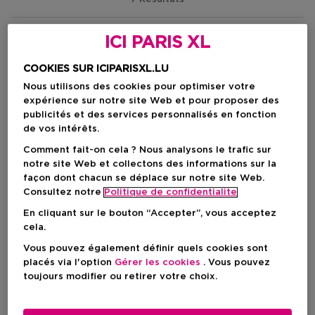
ICI PARIS XL
COOKIES SUR ICIPARISXL.LU
Nous utilisons des cookies pour optimiser votre
expérience sur notre site Web et pour proposer des
publicités et des services personnalisés en fonction
de vos intérêts.
Comment fait-on cela ? Nous analysons le trafic sur
notre site Web et collectons des informations sur la
façon dont chacun se déplace sur notre site Web.
Consultez notre
Politique de confidentialite
Nouveau
En cliquant sur le bouton “Accepter”, vous acceptez
3
5
cela.
M.A.C
M.A.C
Vous pouvez également définir quels cookies sont
Squirt Plumping Gloss Stick Shimmer
Lipglass Cushion High-Pigment O
placés via l'option
Gérer les cookies
. Vous pouvez
Gloss En Stick Repulpant
Gloss Ultra-Brillant Et Non
toujours modifier ou retirer votre choix.
Pailleté
Collant