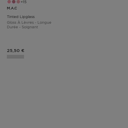
15
M.A.C
Tinted Lipglass
Gloss À Lèvres - Longue
Durée - Soignant
Prix du produit
25,50 €