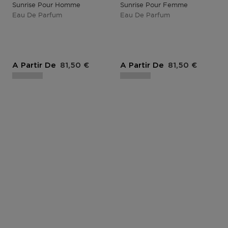
Sunrise Pour Homme
Sunrise Pour Femme
Eau De Parfum
Eau De Parfum
Prix du produit
Prix du produit
A Partir De
81,50 €
A Partir De
81,50 €