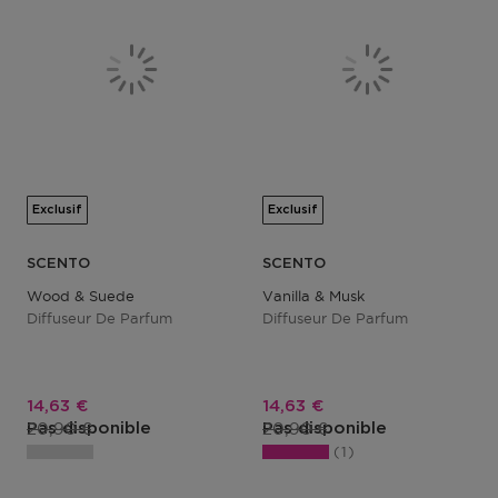
Exclusif
Exclusif
SCENTO
SCENTO
Wood & Suede
Vanilla & Musk
Diffuseur De Parfum
Diffuseur De Parfum
Prix promotionnel
Prix promotionnel
14,63 €
14,63 €
Prix du produit
Prix du produit
20,90 €
20,90 €
Pas disponible
Pas disponible
1