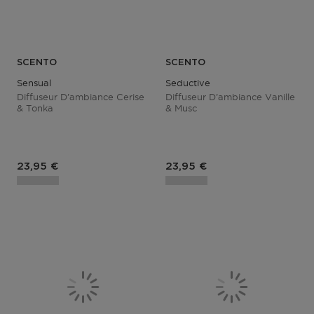
SCENTO
SCENTO
Sensual
Seductive
Diffuseur D’ambiance Cerise
Diffuseur D’ambiance Vanille
& Tonka
& Musc
Prix du produit
Prix du produit
23,95 €
23,95 €