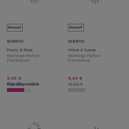
Exclusif
Exclusif
SCENTO
SCENTO
Peony & Rose
Wood & Suede
Recharge Parfum
Recharge Parfum
D'ambiance
D'ambiance
Prix promotionnel
Prix promotionnel
9,45 €
9,45 €
Prix du produit
Prix du produit
13,50 €
13,50 €
Pas disponible
1