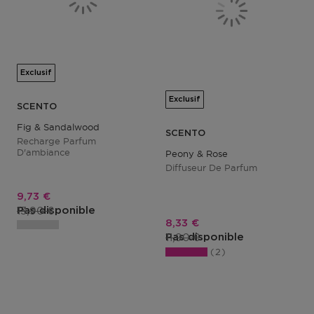
Exclusif
Exclusif
SCENTO
Fig & Sandalwood
SCENTO
Recharge Parfum
D'ambiance
Peony & Rose
Diffuseur De Parfum
Prix promotionnel
9,73 €
Prix du produit
13,90 €
Pas disponible
Prix promotionnel
8,33 €
Prix du produit
11,90 €
Pas disponible
2