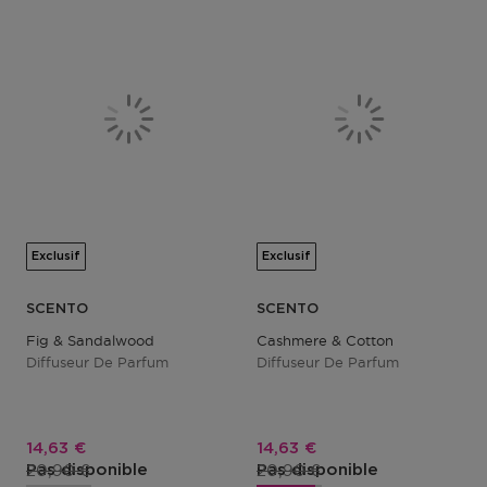
Exclusif
Exclusif
SCENTO
SCENTO
Fig & Sandalwood
Cashmere & Cotton
Diffuseur De Parfum
Diffuseur De Parfum
Prix promotionnel
Prix promotionnel
14,63 €
14,63 €
Prix du produit
Prix du produit
20,90 €
20,90 €
Pas disponible
Pas disponible