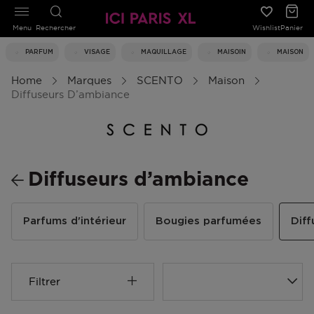
Menu
Rechercher
Wishlist
Panier
PARFUM
VISAGE
MAQUILLAGE
MAISOIN
MAISON
Home
Marques
SCENTO
Maison
Diffuseurs D’ambiance
Diffuseurs d’ambiance
Parfums d'intérieur
Bougies parfumées
Diff
Filtrer