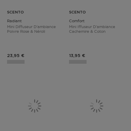
SCENTO
SCENTO
Radiant
Comfort
Mini Diffuseur D’ambiance
Mini Iffuseur D’ambiance
Poivre Rose & Néroli
Cachemire & Coton
Prix du produit
Prix du produit
23,95 €
13,95 €