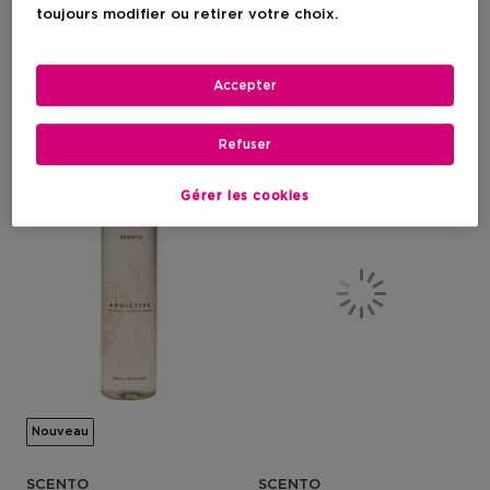
D’ambiance Vanille & Musc
D’ambiance Cachemire &
toujours modifier ou retirer votre choix.
Coton
Accepter
Prix du produit
Prix du produit
14,95 €
14,95 €
Refuser
Gérer les cookies
Nouveau
SCENTO
SCENTO