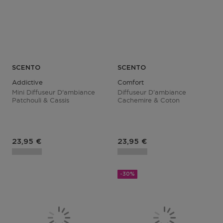
SCENTO
SCENTO
Addictive
Comfort
Mini Diffuseur D'ambiance
Diffuseur D’ambiance
Patchouli & Cassis
Cachemire & Coton
Prix du produit
Prix du produit
23,95 €
23,95 €
-30%