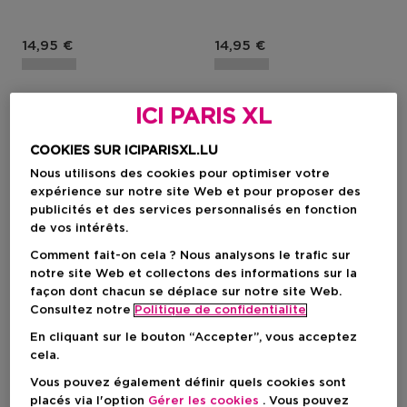
Prix du produit
Prix du produit
14,95 €
14,95 €
ICI PARIS XL
COOKIES SUR ICIPARISXL.LU
Nous utilisons des cookies pour optimiser votre
expérience sur notre site Web et pour proposer des
publicités et des services personnalisés en fonction
de vos intérêts.
Comment fait-on cela ? Nous analysons le trafic sur
notre site Web et collectons des informations sur la
façon dont chacun se déplace sur notre site Web.
Consultez notre
Politique de confidentialite
Nouveau
Nouveau
En cliquant sur le bouton “Accepter”, vous acceptez
cela.
SCENTO
SCENTO
Vous pouvez également définir quels cookies sont
Seductive
Comfort
placés via l'option
Gérer les cookies
. Vous pouvez
Recharge Diffuseur
Recharge Diffuseur