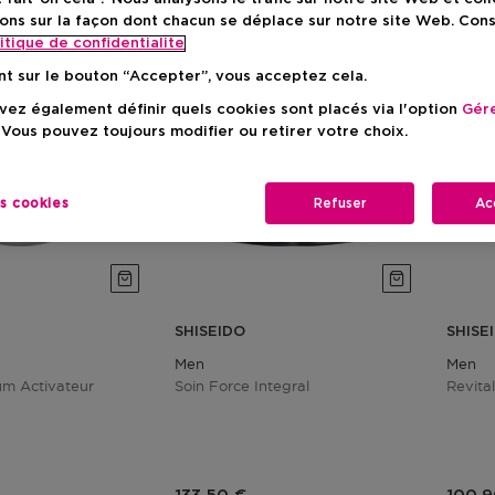
ons sur la façon dont chacun se déplace sur notre site Web. Con
itique de confidentialite
nt sur le bouton “Accepter”, vous acceptez cela.
ez également définir quels cookies sont placés via l'option
Gére
 Vous pouvez toujours modifier ou retirer votre choix.
es cookies
Refuser
Ac
SHISEIDO
SHISE
Men
Men
um Activateur
Soin Force Integral
Revita
duit
Prix du produit
Prix 