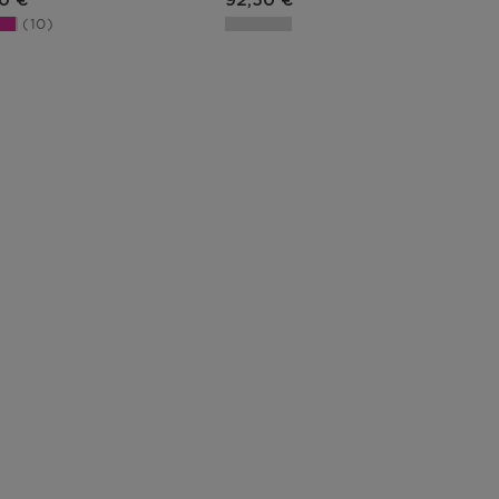
0 €
92,50 €
10