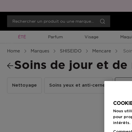
Promotion À Durée Limitée
ÉTÉ
Parfum
Visage
Maqui
Menu
Home
Marques
SHISEIDO
Mencare
Soin
Soins de jour et de 
Nettoyage
Soins yeux et anti-cernes
Soins
COOKIE
Nous util
pour prop
intérêts.
Comment f