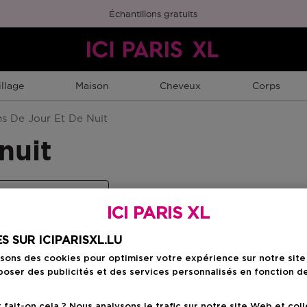
Échantillons gratuits
llage
Maison
Cheveux
Corps
s De Jour Et De Nuit
nuit
 de jour et de nuit
ICI PARIS XL
S SUR ICIPARISXL.LU
isons des cookies pour optimiser votre expérience sur notre sit
oser des publicités et des services personnalisés en fonction d
ait-on cela ? Nous analysons le trafic sur notre site Web et col