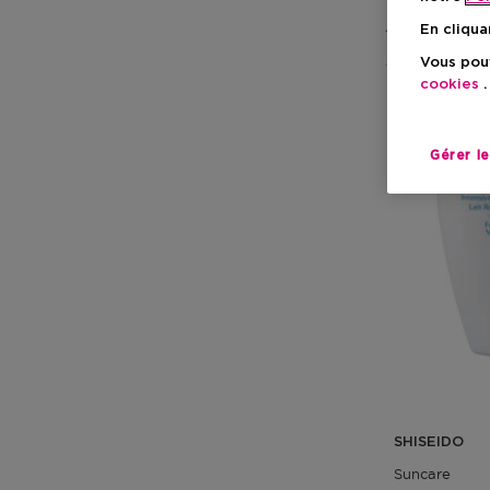
En cliqua
1 Résultats
Vous pouv
cookies
.
Gérer l
SHISEIDO
Suncare