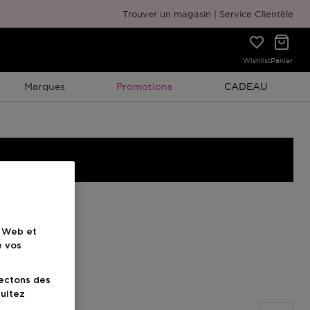
Emballage cadeau gratuit
Trouver un magasin
Service Clientèle
Wishlist
Panier
Promotion À Durée Limitée
Promotion À Duré
Marques
Promotions
CADEAU
e Web et
e vos
lectons des
sultez