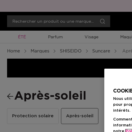
Promotion À Durée Limitée
ÉTÉ
Parfum
Visage
Maqui
Home
Marques
SHISEIDO
Suncare
Aprè
COOKIE
Après-soleil
Nous util
pour prop
intérêts.
Protection solaire
Après-soleil
Comment f
informati
notre
Pol