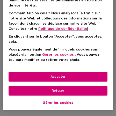
publicités et des services personnalisés en fonction
de vos intérêts.
Comment fait-on cela ? Nous analysons le trafic sur
notre site Web et collectons des informations sur la
façon dont chacun se déplace sur notre site Web.
Consultez notre
Politique de confidentialite
En cliquant sur le bouton “Accepter”, vous acceptez
cela.
Vous pouvez également définir quels cookies sont
placés via l'option
Gérer les cookies
. Vous pouvez
toujours modifier ou retirer votre choix.
SISLEY
SISLEY
Izia
Izia
Accepter
Fluide Parfume Hydratant
Gel Parfume Douche Et Bain
Pour Le Corps
Refuser
Prix du produit
Prix du produit
96,50 €
72,90 €
Gérer les cookies