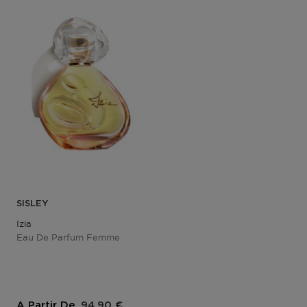
SISLEY
Izia
Eau De Parfum Femme
Prix du produit
A Partir De
94,90 €