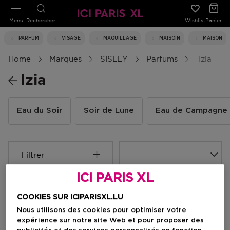
Menu
Rechercher
Wishlist
Panier
PARFUM
VISAGE
MAQUILLAGE
MAISOIN
MAISON
Home
Marques
SISLEY
Parfums
Izia
Izia
Eau du Soir
Soir de Lune
Eau de Campagne
Filtrer
ICI PARIS XL
3 Résultats
COOKIES SUR ICIPARISXL.LU
Nous utilisons des cookies pour optimiser votre
expérience sur notre site Web et pour proposer des