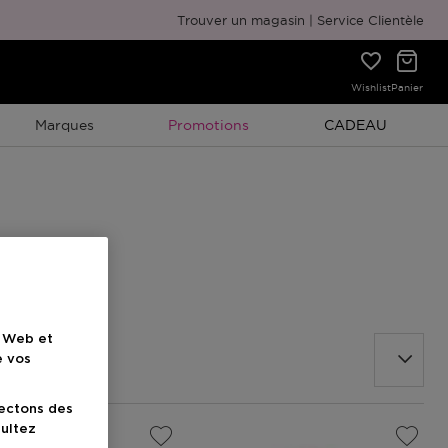
Emballage cadeau gratuit
Trouver un magasin
Service Clientèle
Wishlist
Panier
Promotion À Durée Limitée
Promotion À Duré
Marques
Promotions
CADEAU
e Web et
e vos
lectons des
sultez