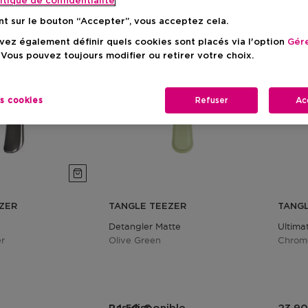
itique de confidentialite
nt sur le bouton “Accepter”, vous acceptez cela.
ez également définir quels cookies sont placés via l'option
Gére
 Vous pouvez toujours modifier ou retirer votre choix.
es cookies
Refuser
Ac
ZER
TANGLE TEEZER
TANGL
Detangler Matte
Ultima
er
Olive Green
Chrom
duit
Prix du produit
Prix 