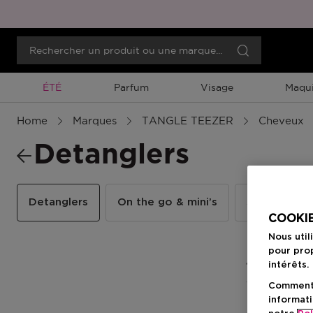
Promotion À Durée Limitée
ÉTÉ
Parfum
Visage
Maqui
Home
Marques
TANGLE TEEZER
Cheveux
Detanglers
Detanglers
On the go & mini’s
Scalp mass
COOKIE
Nous util
pour prop
4 Résultats
intérêts.
Comment f
informati