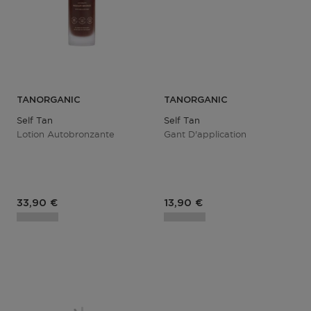
TANORGANIC
TANORGANIC
Self Tan
Self Tan
Lotion Autobronzante
Gant D'application
Prix du produit
Prix du produit
33,90 €
13,90 €