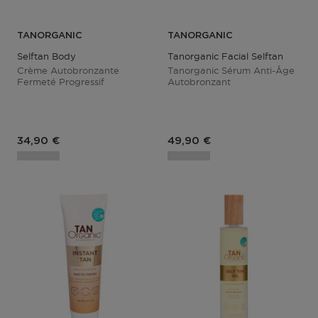
TANORGANIC
TANORGANIC
Selftan Body
Tanorganic Facial Selftan
Crème Autobronzante
Tanorganic Sérum Anti-Âge
Fermeté Progressif
Autobronzant
Prix du produit
Prix du produit
34,90 €
49,90 €