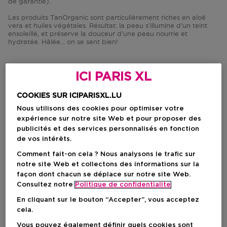
de garantie).
Les produits TanOrganic sont particulièrement riches en aloë
vera et huiles végétales. Résultat: la peau s’illumine d’un teint
ensoleillé, et préserve la douceur d’une peau nourrie et
hydratée. Hâlée… on se sent bien!
ICI PARIS XL
COOKIES SUR ICIPARISXL.LU
Nous utilisons des cookies pour optimiser votre
expérience sur notre site Web et pour proposer des
publicités et des services personnalisés en fonction
de vos intérêts.
Comment fait-on cela ? Nous analysons le trafic sur
notre site Web et collectons des informations sur la
façon dont chacun se déplace sur notre site Web.
Consultez notre
Politique de confidentialite
En cliquant sur le bouton “Accepter”, vous acceptez
TANORGANIC
cela.
Vous pouvez également définir quels cookies sont