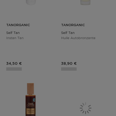
TANORGANIC
TANORGANIC
Self Tan
Self Tan
Instan Tan
Huile Autobronzante
Prix du produit
Prix du produit
34,50 €
38,90 €