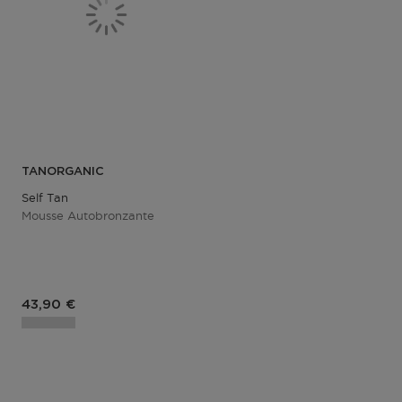
TANORGANIC
Self Tan
Mousse Autobronzante
Prix du produit
43,90 €