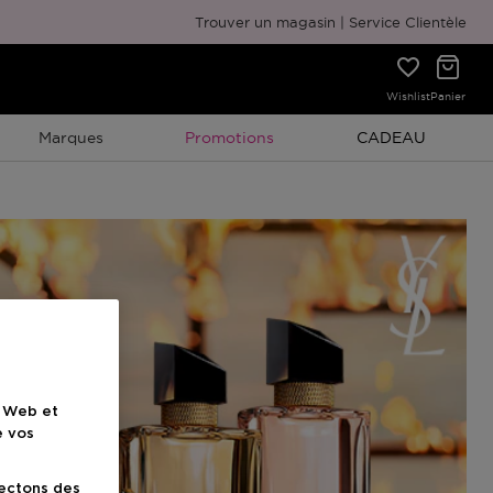
Emballage cadeau gratuit
Trouver un magasin
Service Clientèle
Wishlist
Panier
Promotion À Durée Limitée
Promotion À Duré
Marques
Promotions
CADEAU
e Web et
e vos
lectons des