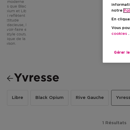
et moderne
informati
tels que Black
notre
Pol
Opium et Libre
qui reflètent
En cliqua
l'attitude
audacieuse, le
Vous pouv
savoir-faire et
cookies
.
le style couture
unique de la
Maison.
Gérer l
Yvresse
Libre
Black Opium
Rive Gauche
Yvres
1 Résultats