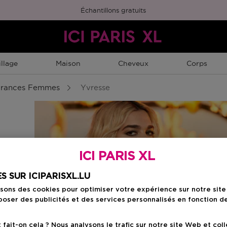
Échantillons gratuits
llage
Maison
Cheveux
Corps
grances Femmes
Yvresse
ICI PARIS XL
S SUR ICIPARISXL.LU
isons des cookies pour optimiser votre expérience sur notre sit
oser des publicités et des services personnalisés en fonction d
ait-on cela ? Nous analysons le trafic sur notre site Web et col