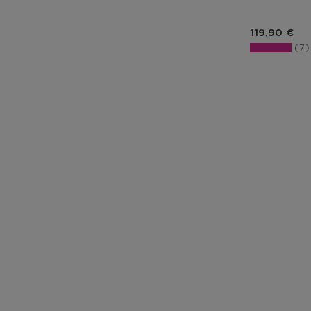
Prix du pro
119,90 €
7