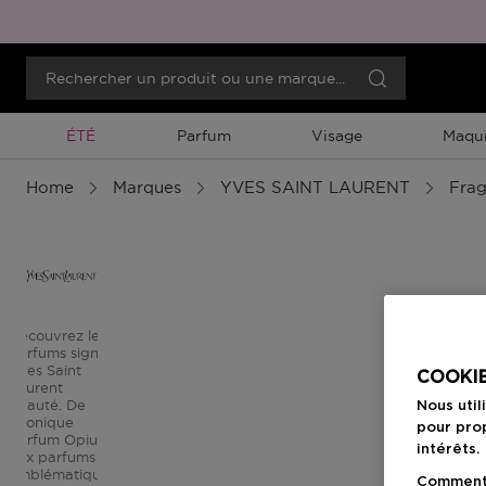
Promotion À Durée Limitée
ÉTÉ
Parfum
Visage
Maqui
Home
Marques
YVES SAINT LAURENT
Fra
Découvrez les
parfums signés
Yves Saint
COOKIE
Laurent
Beauté. De
Nous util
l'iconique
pour prop
parfum Opium
intérêts.
aux parfums
emblématiques
Comment f