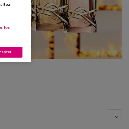
sultez
r les
cepter