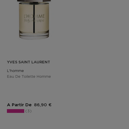
YVES SAINT LAURENT
L'homme
Eau De Toilette Homme
Prix du produit
A Partir De
86,90 €
3