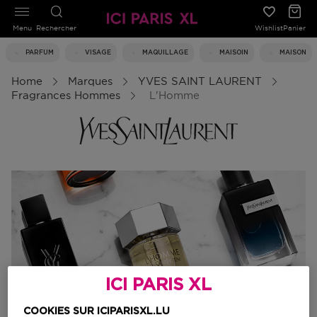
Menu
Rechercher
Wishlist
Panier
PARFUM
VISAGE
MAQUILLAGE
MAISOIN
MAISON
Home
Marques
YVES SAINT LAURENT
Fragrances Hommes
L'Homme
ICI PARIS XL
COOKIES SUR ICIPARISXL.LU