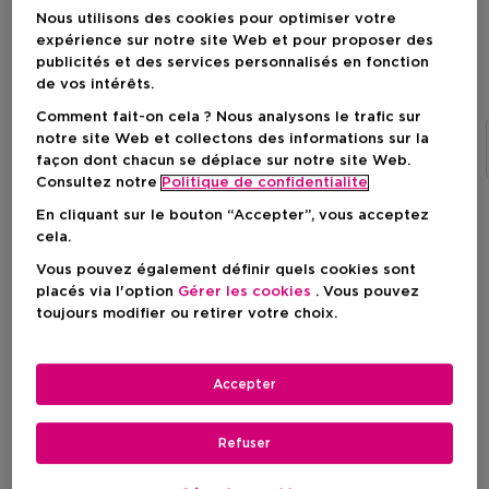
Nous utilisons des cookies pour optimiser votre
expérience sur notre site Web et pour proposer des
publicités et des services personnalisés en fonction
L'Homme
de vos intérêts.
Comment fait-on cela ? Nous analysons le trafic sur
notre site Web et collectons des informations sur la
La Nuit de L'Homme
L'Homme
Y
M7
façon dont chacun se déplace sur notre site Web.
Consultez notre
Politique de confidentialite
En cliquant sur le bouton “Accepter”, vous acceptez
cela.
Filtrer
Vous pouvez également définir quels cookies sont
placés via l'option
Gérer les cookies
. Vous pouvez
3 Résultats
toujours modifier ou retirer votre choix.
Accepter
Refuser