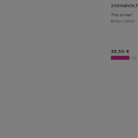
ZADIG&VOLT
This Is Her!
Body Lotion
Prix du pro
38,50 €
1