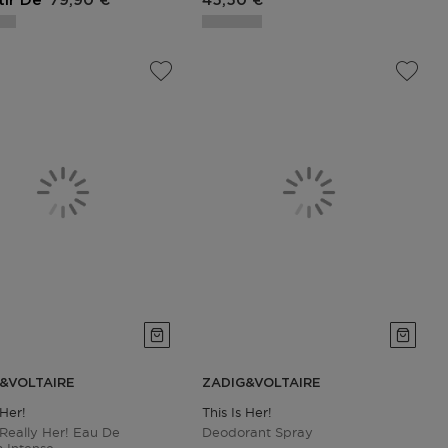
tir De
79,90 €
45,50 €
&VOLTAIRE
ZADIG&VOLTAIRE
 Her!
This Is Her!
s Really Her! Eau De
Deodorant Spray