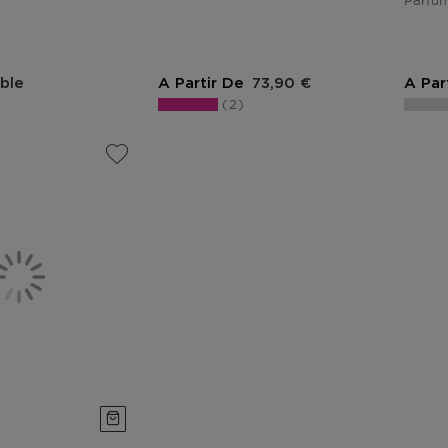
Parfum
duit
Prix du produit
ble
A Partir De
73,90 €
A Par
2