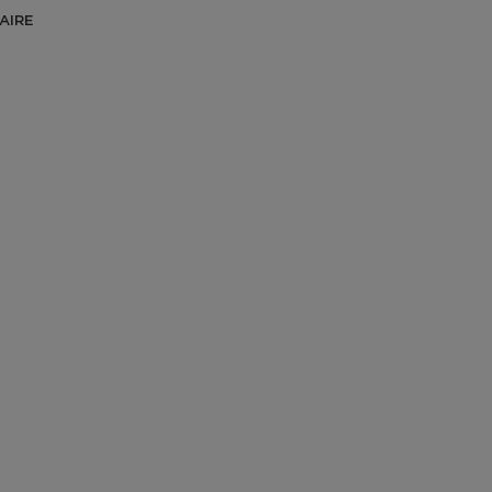
AIRE
duit