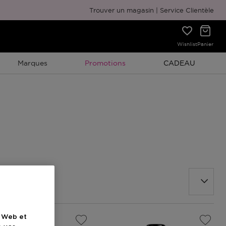
Emballage cadeau gratuit
Trouver un magasin
Service Clientèle
Wishlist
Panier
Promotion À Durée Limitée
Promotion À Duré
Marques
Promotions
CADEAU
e Web et