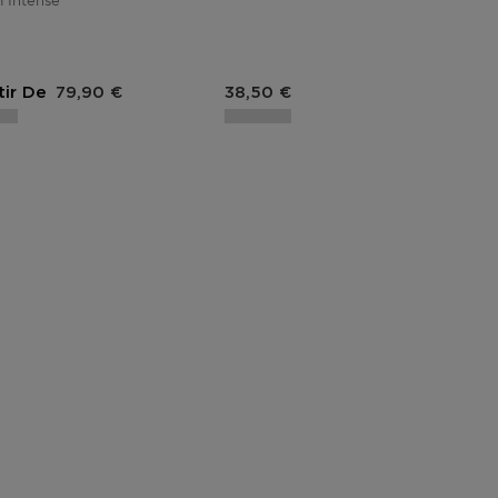
 Intense
Prix du produit
Prix du produit
tir De
79,90 €
38,50 €