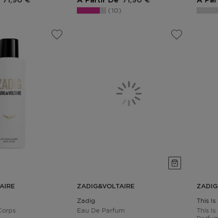
71,90 €
A Partir De
71,90 €
A Par
10
AIRE
ZADIG&VOLTAIRE
ZADIG
Zadig
This Is
Corps
Eau De Parfum
This I