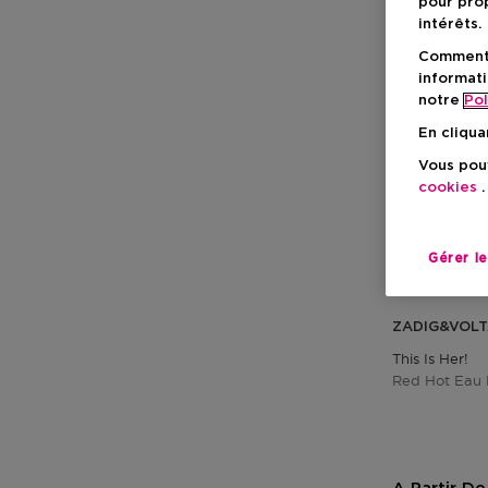
pour prop
intérêts.
Comment f
informati
notre
Pol
En cliqua
Vous pouv
cookies
.
Gérer l
Nouveau
ZADIG&VOLT
This Is Her!
Red Hot Eau