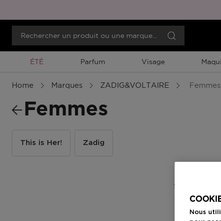
Promotion À Durée Limitée
ÉTÉ
Parfum
Visage
Maqui
Home
Marques
ZADIG&VOLTAIRE
Femmes
Femmes
This is Her!
Zadig
9 Résultats
COOKIE
Nous util