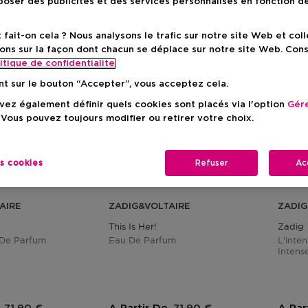
oser des publicités et des services personnalisés en fonction d
ait-on cela ? Nous analysons le trafic sur notre site Web et col
ons sur la façon dont chacun se déplace sur notre site Web. Con
itique de confidentialite
nt sur le bouton “Accepter”, vous acceptez cela.
ez également définir quels cookies sont placés via l'option
Gére
 Vous pouvez toujours modifier ou retirer votre choix.
es cookies
Refuser
Ac
AIRE
ZADIG&VOLTAIRE
ZADIG
This Is Her!
Zadig
 De Parfum
Eau De Parfum
L'inte
Intens
Prix du produit
Prix du produit