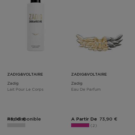
ZADIG&VOLTAIRE
ZADIG&VOLTAIRE
Zadig
Zadig
Lait Pour Le Corps
Eau De Parfum
Prix du produit
Prix du produit
Pas disponible
48,90 €
A Partir De
73,90 €
2