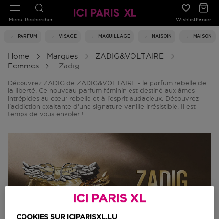
Menu
Rechercher
Wishlist
Panier
PARFUM
VISAGE
MAQUILLAGE
MAISOIN
MAISON
Home
Marques
ZADIG&VOLTAIRE
Femmes
Zadig
Découvrez ZADIG de ZADIG&VOLTAIRE - le parfum rebelle de
la liberté. Ce nouveau parfum féminin est destiné aux âmes
intrépides au cœur rebelle et à l'esprit audacieux. Découvrez
l'addiction exaltante d'une signature vanille irrésistible. Il est
temps de vous envoler !
ICI PARIS XL
COOKIES SUR ICIPARISXL.LU