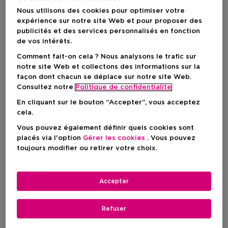
Nous utilisons des cookies pour optimiser votre
expérience sur notre site Web et pour proposer des
publicités et des services personnalisés en fonction
de vos intérêts.
Zadig
Comment fait-on cela ? Nous analysons le trafic sur
notre site Web et collectons des informations sur la
façon dont chacun se déplace sur notre site Web.
This is Her!
Zadig
Consultez notre
Politique de confidentialite
En cliquant sur le bouton “Accepter”, vous acceptez
cela.
Filtrer
Vous pouvez également définir quels cookies sont
placés via l'option
Gérer les cookies
. Vous pouvez
toujours modifier ou retirer votre choix.
4 Résultats
Accepter
Refuser