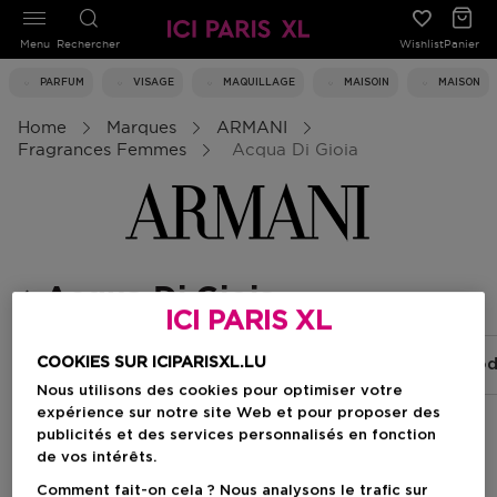
Menu
Rechercher
Wishlist
Panier
PARFUM
VISAGE
MAQUILLAGE
MAISOIN
MAISON
Home
Marques
ARMANI
Fragrances Femmes
Acqua Di Gioia
Acqua Di Gioia
ICI PARIS XL
COOKIES SUR ICIPARISXL.LU
Sì
My Way
Emporio Armani
Armani Co
Nous utilisons des cookies pour optimiser votre
expérience sur notre site Web et pour proposer des
publicités et des services personnalisés en fonction
Filtrer
de vos intérêts.
Comment fait-on cela ? Nous analysons le trafic sur