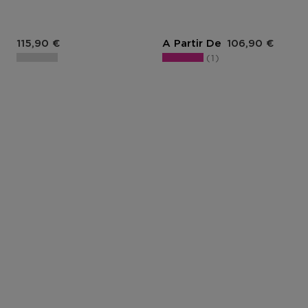
Prix du produit
Prix du produit
115,90 €
A Partir De
106,90 €
1