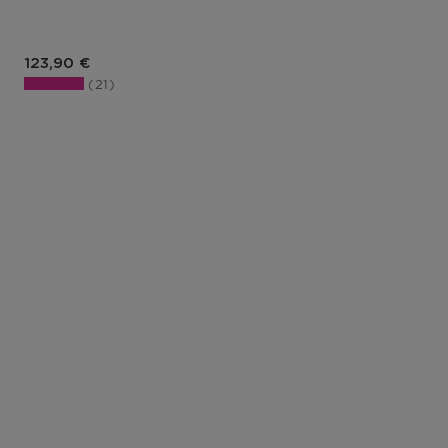
Prix du produit
123,90 €
21