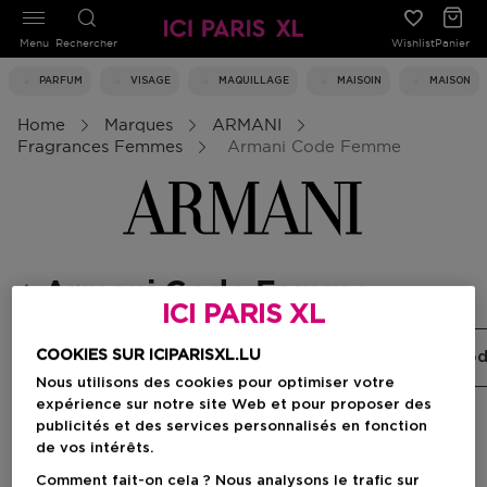
Menu
Rechercher
Wishlist
Panier
PARFUM
VISAGE
MAQUILLAGE
MAISOIN
MAISON
Home
Marques
ARMANI
Fragrances Femmes
Armani Code Femme
Armani Code Femme
ICI PARIS XL
COOKIES SUR ICIPARISXL.LU
Sì
My Way
Emporio Armani
Armani Co
Nous utilisons des cookies pour optimiser votre
expérience sur notre site Web et pour proposer des
publicités et des services personnalisés en fonction
Filtrer
de vos intérêts.
Comment fait-on cela ? Nous analysons le trafic sur