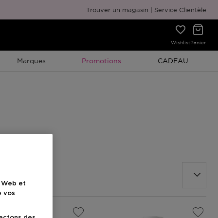
Emballage cadeau gratuit
Trouver un magasin
Service Clientèle
Wishlist
Panier
Promotion À Durée Limitée
Promotion À Duré
Marques
Promotions
CADEAU
e Web et
e vos
lectons des