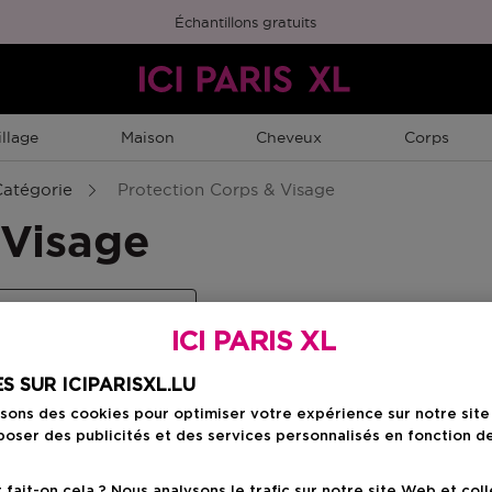
Échantillons gratuits
llage
Maison
Cheveux
Corps
Catégorie
Protection Corps & Visage
 Visage
ction Corps & Visage
ICI PARIS XL
S SUR ICIPARISXL.LU
isons des cookies pour optimiser votre expérience sur notre sit
oser des publicités et des services personnalisés en fonction d
ait-on cela ? Nous analysons le trafic sur notre site Web et col