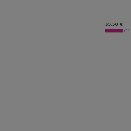
Prix du pro
35,50 €
1