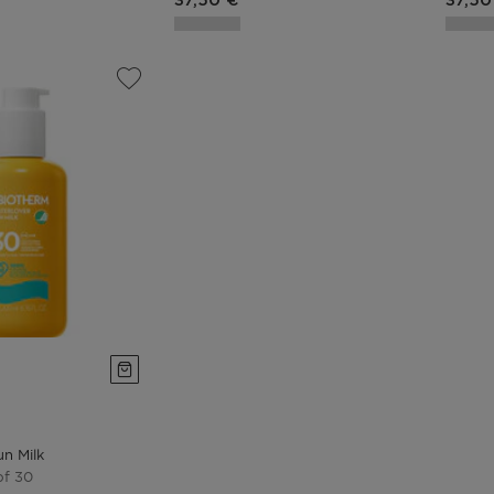
37,50 €
37,50
n Milk
pf 30