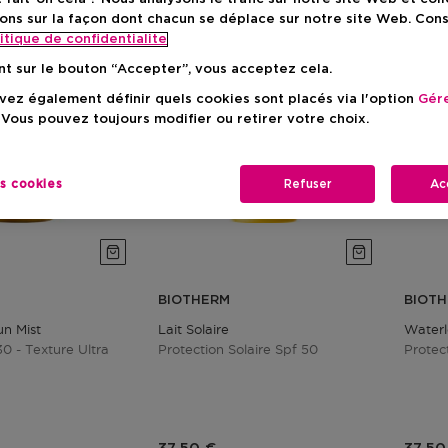
ons sur la façon dont chacun se déplace sur notre site Web. Con
itique de confidentialite
nt sur le bouton “Accepter”, vous acceptez cela.
ez également définir quels cookies sont placés via l'option
Gére
 Vous pouvez toujours modifier ou retirer votre choix.
es cookies
Refuser
Ac
BIOTHERM
BIOT
un Mist
Lait Solaire
Waterl
30 - Texture Ultra
Protection Solaire Spf 50
Protec
duit
Prix du produit
Prix 