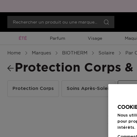
Promotion À Durée Limitée
ÉTÉ
Parfum
Visage
Maqui
Home
Marques
BIOTHERM
Solaire
Par 
Protection Corps &
Protection Corps
Soins Après-Soleil
Prote
COOKIE
5 Résultats
Nous util
pour prop
intérêts.
Comment f