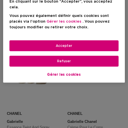
En cliquant sur le bouton “Accepter”, vous acceptez
cela.
Prix du produit
Prix du produit
352,90 €
127,50 €
Vous pouvez également définir quels cookies sont
placés via l'option
Gérer les cookies
. Vous pouvez
toujours modifier ou retirer votre choix.
Accepter
Refuser
Gérer les cookies
CHANEL
CHANEL
Gabrielle
Gabrielle Chanel
Essence Twist And Spray
Crème Pour Le Corps