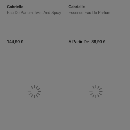
Gabrielle
Gabrielle
Eau De Parfum Twist And Spray
Essence Eau De Parfum
Prix du produit
Prix du produit
144,90 €
A Partir De
88,90 €