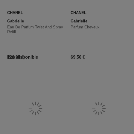
CHANEL
CHANEL
Gabrielle
Gabrielle
Eau De Parfum Twist And Spray
Parfum Cheveux
Refill
Prix du produit
Prix du produit
Pas disponible
120,90 €
69,50 €