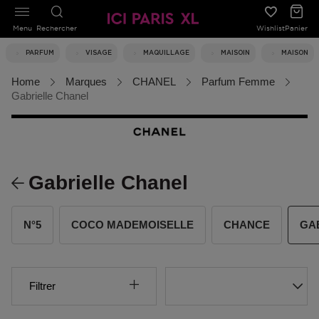
Menu
Rechercher
Wishlist
Panier
PARFUM
VISAGE
MAQUILLAGE
MAISOIN
MAISON
Home
Marques
CHANEL
Parfum Femme
Gabrielle Chanel
Gabrielle Chanel
N°5
COCO MADEMOISELLE
CHANCE
GA
Filtrer