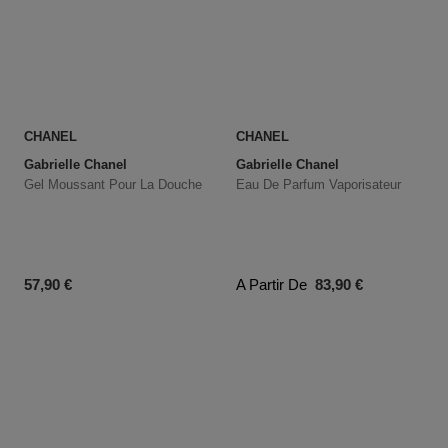
CHANEL
CHANEL
Gabrielle Chanel
Gabrielle Chanel
Gel Moussant Pour La Douche
Eau De Parfum Vaporisateur
Prix du produit
Prix du produit
57,90 €
A Partir De
83,90 €