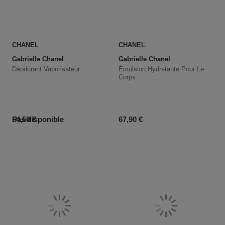
CHANEL
CHANEL
Gabrielle Chanel
Gabrielle Chanel
Déodorant Vaporisateur
Émulsion Hydratante Pour Le
Corps
Prix du produit
Prix du produit
Pas disponible
54,50 €
67,90 €