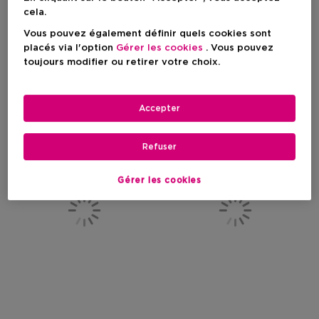
N°5
Chance Eau Tendre
cela.
Eau De Toilette Vaporisateur
Lait Hydratant
Vous pouvez également définir quels cookies sont
placés via l'option
Gérer les cookies
. Vous pouvez
toujours modifier ou retirer votre choix.
Prix du produit
Prix du produit
A Partir De
144,90 €
91,90 €
Accepter
Refuser
Gérer les cookies