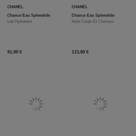
CHANEL
CHANEL
Chance Eau Splendide
Chance Eau Splendide
Lait Hydratant
Huile Corps Et Cheveux
Prix du produit
Prix du produit
91,90 €
113,90 €