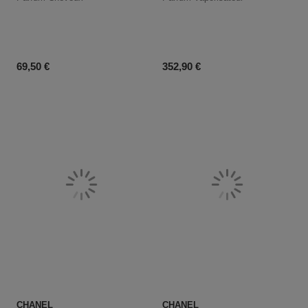
Prix du produit
Prix du produit
69,50 €
352,90 €
CHANEL
CHANEL