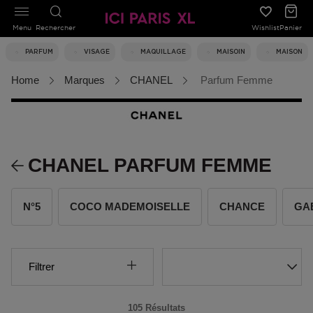
Menu
Rechercher
Wishlist
Panier
PARFUM
VISAGE
MAQUILLAGE
MAISOIN
MAISON
Home
Marques
CHANEL
Parfum Femme
CHANEL PARFUM FEMME
N°5
COCO MADEMOISELLE
CHANCE
GA
Filtrer
105 Résultats