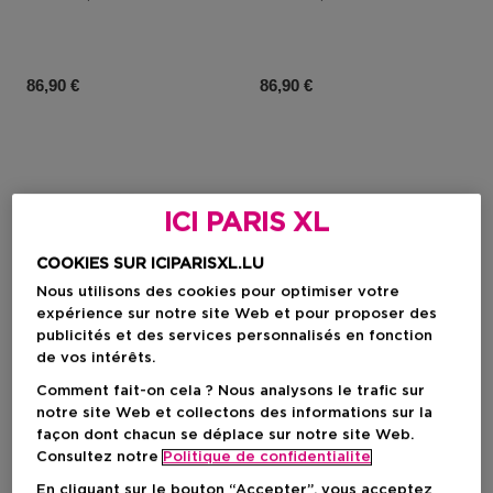
Prix du produit
Prix du produit
86,90 €
86,90 €
ICI PARIS XL
COOKIES SUR ICIPARISXL.LU
Nous utilisons des cookies pour optimiser votre
expérience sur notre site Web et pour proposer des
publicités et des services personnalisés en fonction
de vos intérêts.
Comment fait-on cela ? Nous analysons le trafic sur
notre site Web et collectons des informations sur la
façon dont chacun se déplace sur notre site Web.
Consultez notre
Politique de confidentialite
CHANEL
CHANEL
En cliquant sur le bouton “Accepter”, vous acceptez