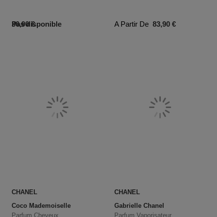
Prix du produit
Prix du produit
Pas disponible
36,90 €
A Partir De
83,90 €
CHANEL
CHANEL
Coco Mademoiselle
Gabrielle Chanel
Parfum Cheveux
Parfum Vaporisateur