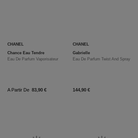
CHANEL
CHANEL
Chance Eau Tendre
Gabrielle
Eau De Parfum Vaporisateur
Eau De Parfum Twist And Spray
Prix du produit
Prix du produit
A Partir De
83,90 €
144,90 €