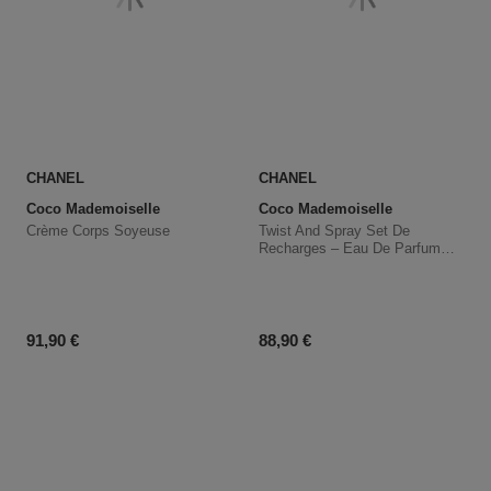
CHANEL
CHANEL
Coco Mademoiselle
Coco Mademoiselle
Crème Corps Soyeuse
Twist And Spray Set De
Recharges – Eau De Parfum
Intense
Prix du produit
Prix du produit
91,90 €
88,90 €