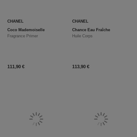
CHANEL
CHANEL
Coco Mademoiselle
Chance Eau Fraîche
Fragrance Primer
Huile Corps
Prix du produit
Prix du produit
111,90 €
113,90 €