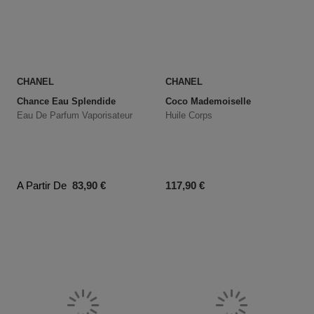
CHANEL
CHANEL
Chance Eau Splendide
Coco Mademoiselle
Eau De Parfum Vaporisateur
Huile Corps
Prix du produit
Prix du produit
A Partir De
83,90 €
117,90 €