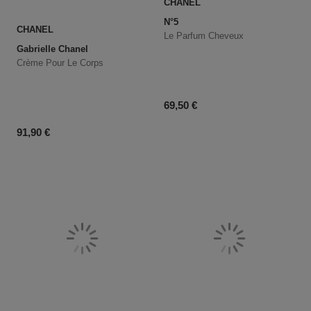
CHANEL
N°5
CHANEL
Le Parfum Cheveux
Gabrielle Chanel
Crème Pour Le Corps
Prix du produit
69,50 €
Prix du produit
91,90 €