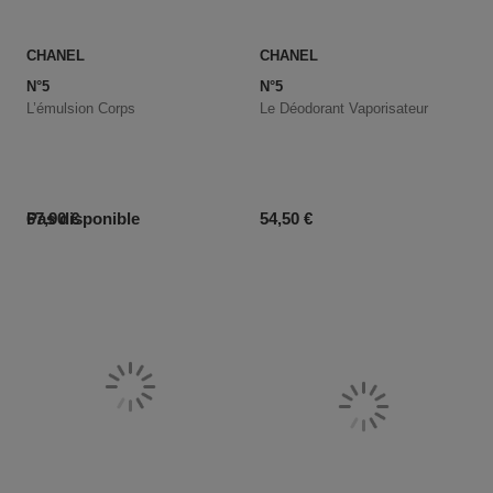
CHANEL
CHANEL
N°5
N°5
L’émulsion Corps
Le Déodorant Vaporisateur
Prix du produit
Prix du produit
Pas disponible
67,90 €
54,50 €