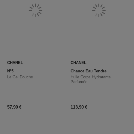
CHANEL
CHANEL
N°5
Chance Eau Tendre
Le Gel Douche
Huile Corps Hydratante
Parfumée
Prix du produit
Prix du produit
57,90 €
113,90 €