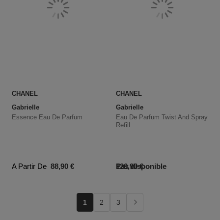
CHANEL
CHANEL
Gabrielle
Gabrielle
Essence Eau De Parfum
Eau De Parfum Twist And Spray
Refill
Prix du produit
Prix du produit
A Partir De
88,90 €
Pas disponible
120,90 €
1
2
3