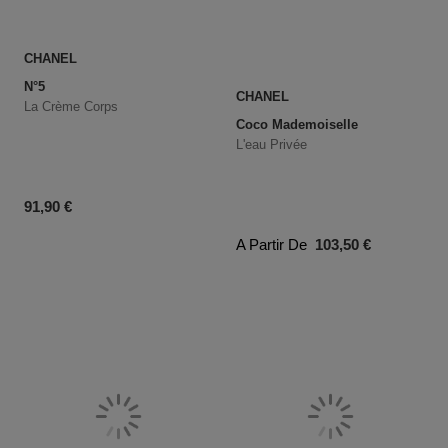
CHANEL
N°5
CHANEL
La Crème Corps
Coco Mademoiselle
L'eau Privée
Prix du produit
91,90 €
Prix du produit
A Partir De
103,50 €