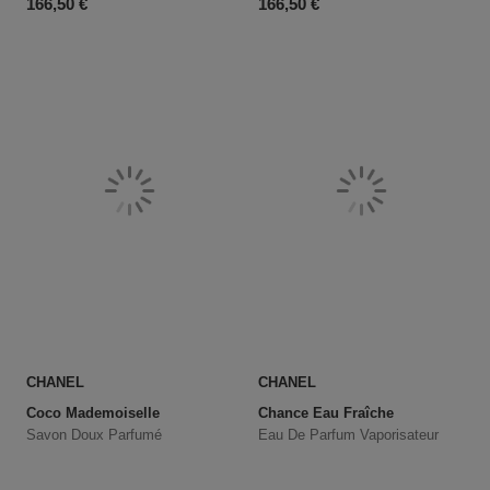
Prix du produit
Prix du produit
166,50 €
166,50 €
CHANEL
CHANEL
Coco Mademoiselle
Chance Eau Fraîche
Savon Doux Parfumé
Eau De Parfum Vaporisateur