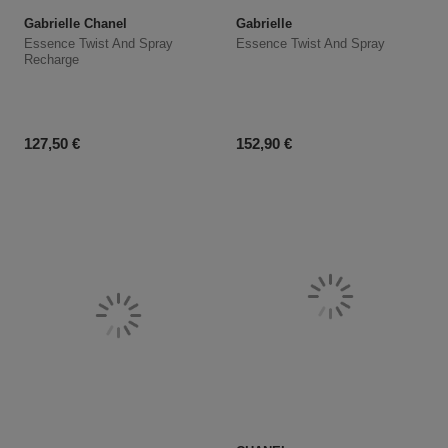
Gabrielle Chanel
Gabrielle
Essence Twist And Spray
Essence Twist And Spray
Recharge
Prix du produit
Prix du produit
127,50 €
152,90 €