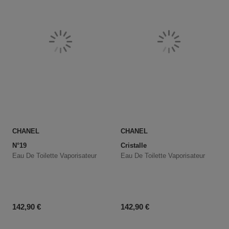
CHANEL
CHANEL
N°19
Cristalle
Eau De Toilette Vaporisateur
Eau De Toilette Vaporisateur
Prix du produit
Prix du produit
142,90 €
142,90 €