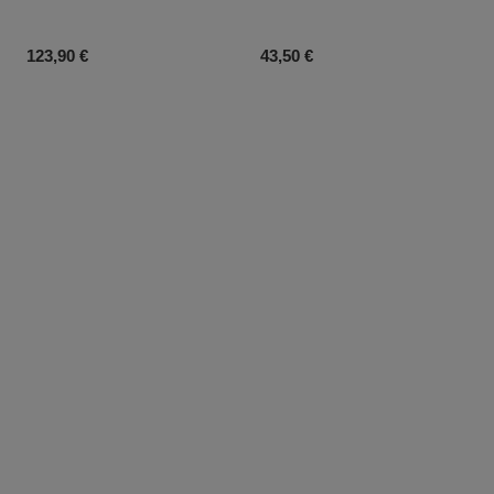
Prix du produit
Prix du produit
123,90 €
43,50 €