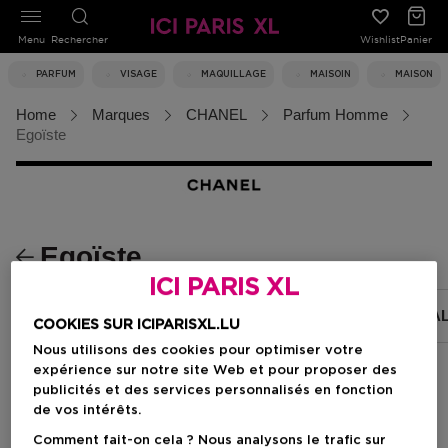
Menu
Rechercher
Wishlist
Panier
PARFUM
VISAGE
MAQUILLAGE
MAISOIN
MAISON
Home
Marques
CHANEL
Parfum Homme
Egoïste
Egoïste
ICI PARIS XL
BLEU DE CHANEL
ALLURE HOMME SPORT
A
COOKIES SUR ICIPARISXL.LU
Nous utilisons des cookies pour optimiser votre
expérience sur notre site Web et pour proposer des
publicités et des services personnalisés en fonction
Filtrer
de vos intérêts.
Comment fait-on cela ? Nous analysons le trafic sur