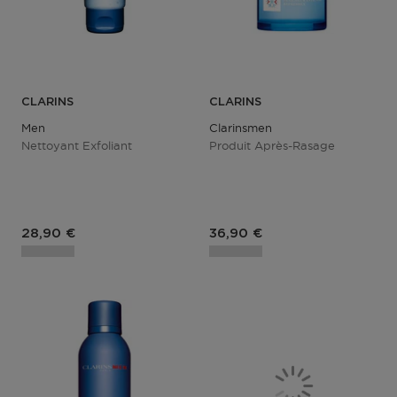
CLARINS
CLARINS
Men
Clarinsmen
Nettoyant Exfoliant
Produit Après-Rasage
Prix du produit
Prix du produit
28,90 €
36,90 €