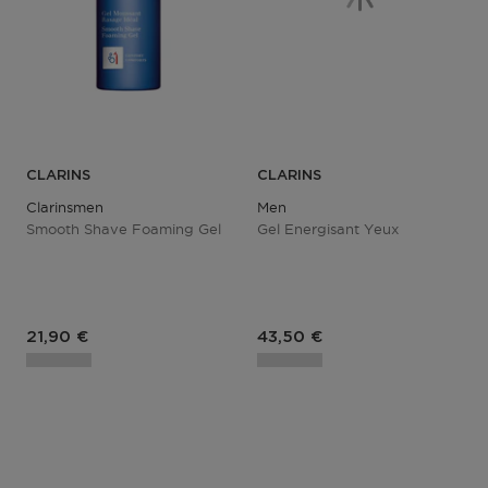
CLARINS
CLARINS
Clarinsmen
Men
Smooth Shave Foaming Gel
Gel Energisant Yeux
Prix du produit
Prix du produit
21,90 €
43,50 €