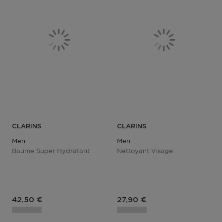
CLARINS
CLARINS
Men
Men
Baume Super Hydratant
Nettoyant Visage
Prix du produit
Prix du produit
42,50 €
27,90 €