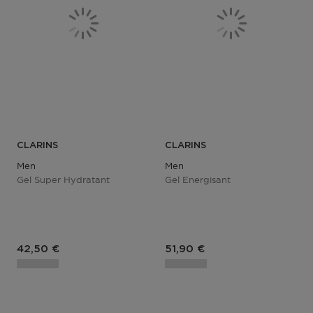
CLARINS
CLARINS
Men
Men
Gel Super Hydratant
Gel Energisant
Prix du produit
Prix du produit
42,50 €
51,90 €