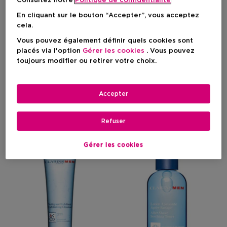
Consultez notre
Politique de confidentialite
En cliquant sur le bouton “Accepter”, vous acceptez
cela.
CLARINS
CLARINS
Vous pouvez également définir quels cookies sont
Clarinsmen
Men
placés via l'option
Gérer les cookies
. Vous pouvez
Coffret Clarin Men
Clarinsmen Soin Lissant
toujours modifier ou retirer votre choix.
Rides Fermeté
Accepter
Prix du produit
Prix du produit
Pas disponible
65,50 €
64,90 €
Refuser
Gérer les cookies