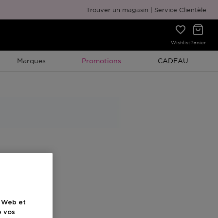
Emballage cadeau gratuit
Trouver un magasin
Service Clientèle
Wishlist
Panier
Promotion À Durée Limitée
Promotion À Duré
Marques
Promotions
CADEAU
e Web et
e vos