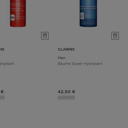
NS
CLARINS
Men
ergisant
Baume Super Hydratant
du produit
Prix du produit
 €
42,50 €