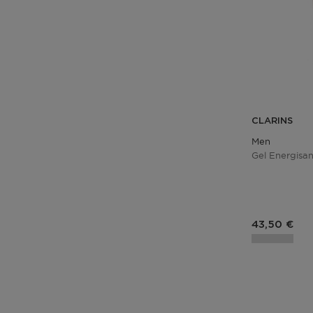
CLARINS
Men
Gel Energisa
Prix du pro
43,50 €