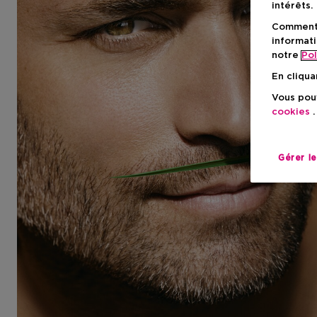
intérêts.
Comment f
informati
notre
Pol
En cliqua
Vous pouv
cookies
.
Gérer l