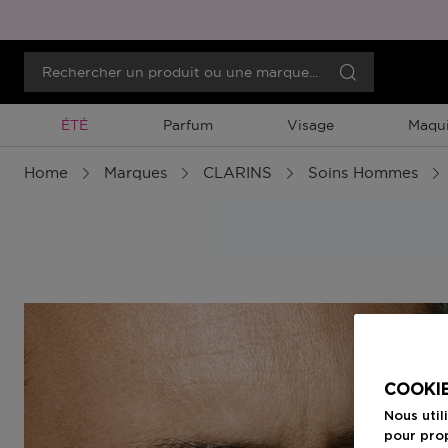
Promotion À Durée Limitée
ÉTÉ
Parfum
Visage
Maqui
Home
Marques
CLARINS
Soins Hommes
COOKIE
Nous util
pour prop