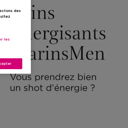
lectons des
sultez
r les
cepter