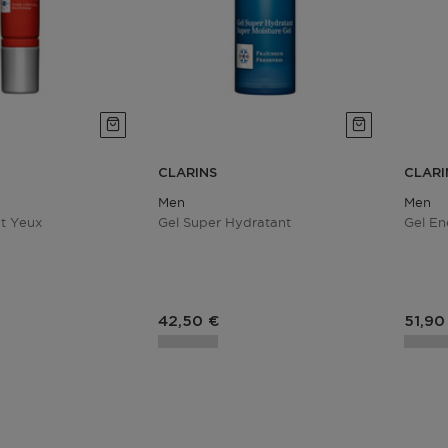
CLARINS
CLARI
Men
Men
nt Yeux
Gel Super Hydratant
Gel En
duit
Prix du produit
Prix 
42,50 €
51,90