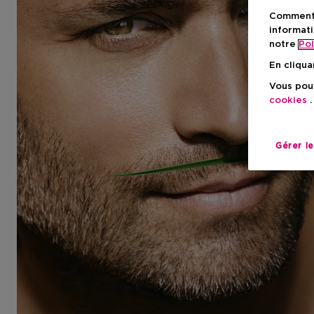
Comment f
informati
notre
Pol
En cliqua
Vous pouv
cookies
.
Gérer l