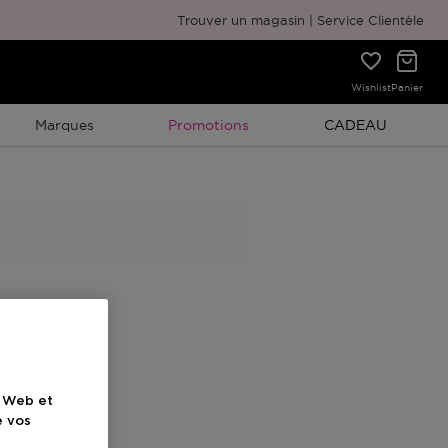
Emballage cadeau gratuit
Trouver un magasin
Service Clientèle
Wishlist
Panier
Promotion À Durée Limitée
Promotion À Duré
Marques
Promotions
CADEAU
e Web et
e vos