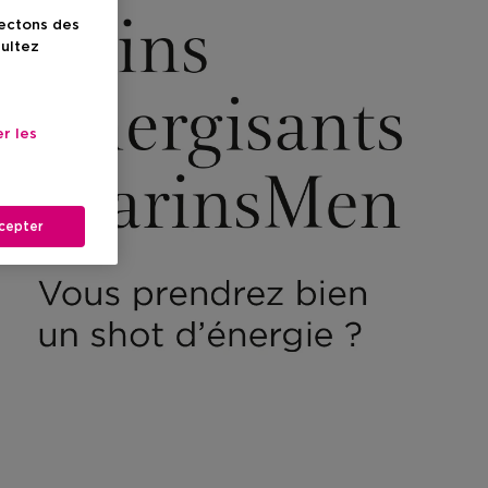
lectons des
sultez
r les
cepter