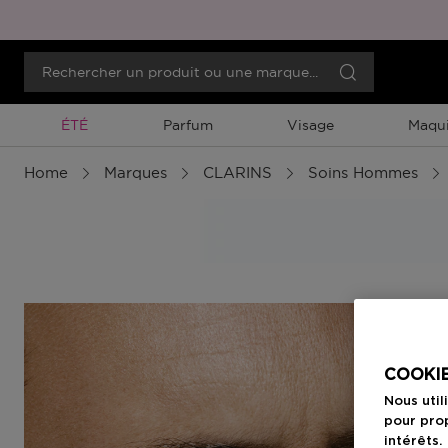
Promotion À Durée Limitée
ÉTÉ
Parfum
Visage
Maqui
Home
Marques
CLARINS
Soins Hommes
COOKIE
Nous util
pour prop
intérêts.