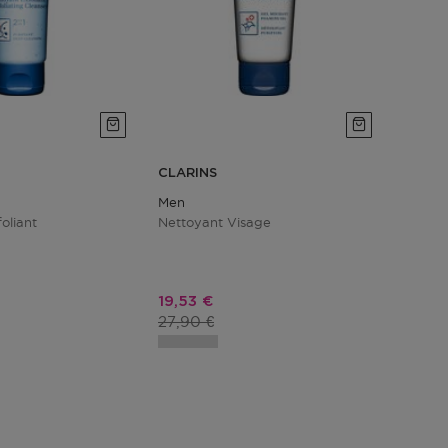
CLARINS
Men
oliant
Nettoyant Visage
tionnel
Prix promotionnel
19,53 €
duit
Prix du produit
27,90 €