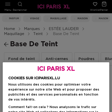
Menu
Rechercher
Wishlist
Panier
PARFUM
VISAGE
MAQUILLAGE
MAISOIN
MAISON
Home
Marques
ESTÉE LAUDER
Maquillage
Teint
Base De Teint
Base De Teint
Fond de teint
Anti-cernes
Poudres
Blu
ICI PARIS XL
COOKIES SUR ICIPARISXL.LU
Filtrer
Nous utilisons des cookies pour optimiser votre
expérience sur notre site Web et pour proposer des
publicités et des services personnalisés en fonction
2 Résultats
de vos intérêts.
Comment fait-on cela ? Nous analysons le trafic sur