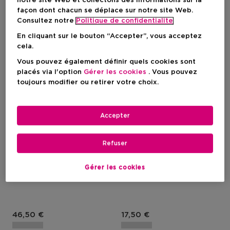
notre site Web et collectons des informations sur la
façon dont chacun se déplace sur notre site Web.
Consultez notre
Politique de confidentialite
En cliquant sur le bouton “Accepter”, vous acceptez
cela.
Vous pouvez également définir quels cookies sont
placés via l'option
Gérer les cookies
. Vous pouvez
toujours modifier ou retirer votre choix.
Accepter
ESTÉE LAUDER
ESTÉE LAUDER
Refuser
Smooth & Blur Primer
Smooth & Blur Primer
Base De Teint Pour
Base De Teint Pour
Gérer les cookies
Maquillage - Effet Flouté
Maquillage - Effet Flouté
Prix du produit
Prix du produit
46,50 €
17,50 €