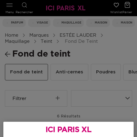
Menu
Rechercher
Wishlist
Panier
PARFUM
VISAGE
MAQUILLAGE
MAISOIN
MAISON
Home
Marques
ESTÉE LAUDER
Maquillage
Teint
Fond De Teint
Fond de teint
Fond de teint
Anti-cernes
Poudres
Blu
Filtrer
6 Résultats
ICI PARIS XL
-30%
-30%