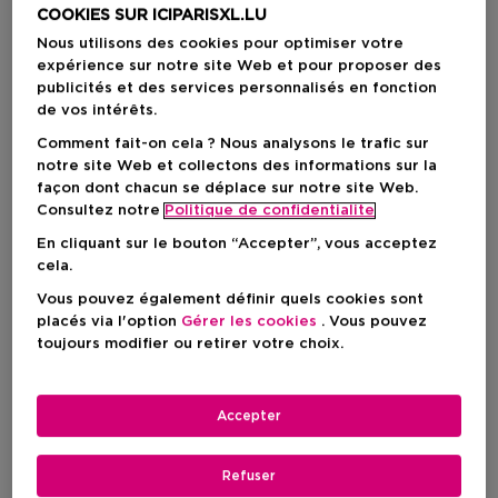
COOKIES SUR ICIPARISXL.LU
Nous utilisons des cookies pour optimiser votre
expérience sur notre site Web et pour proposer des
publicités et des services personnalisés en fonction
de vos intérêts.
Comment fait-on cela ? Nous analysons le trafic sur
notre site Web et collectons des informations sur la
façon dont chacun se déplace sur notre site Web.
Consultez notre
Politique de confidentialite
En cliquant sur le bouton “Accepter”, vous acceptez
cela.
2
21
Vous pouvez également définir quels cookies sont
ESTÉE LAUDER
ESTÉE LAUDER
placés via l'option
Gérer les cookies
. Vous pouvez
Double Wear
Double Wear
toujours modifier ou retirer votre choix.
Fond De Teint/anti-Cernes -
Fond De Teint Longue
Mat, Tenue 24 Heures &
Tenue Intransférable Spf10
Waterproof
Accepter
Prix promotionnel
Prix promotionnel
36,75 €
37,45 €
Prix du produit
Prix du produit
52,50 €
53,50 €
Refuser
4