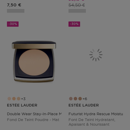
Prix du produit
Prix du produit
54,50 €
7,50 €
-30%
-30%
3
6
ESTÉE LAUDER
ESTÉE LAUDER
Double Wear Stay-In-Place Matte Powder Foundation
Futurist Hydra Rescue Moisturiz
Fond De Teint Poudre - Mat
Font De Teint Hydratant,
Apaisant & Nourissant