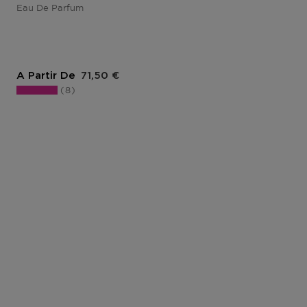
Eau De Parfum
Prix du produit
A Partir De
71,50 €
8