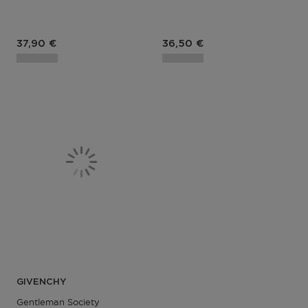
Prix du produit
Prix du produit
37,90 €
36,50 €
GIVENCHY
Gentleman Society