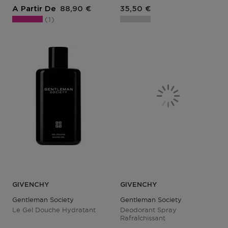
Prix du produit
Prix du produit
A Partir De
88,90 €
35,50 €
1
GIVENCHY
GIVENCHY
Gentleman Society
Gentleman Society
Le Gel Douche Hydratant
Deodorant Spray
Rafraîchissant