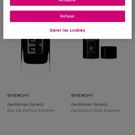
Accepter
Refuser
Gérer les cookies
GIVENCHY
GIVENCHY
Gentleman Society
Gentleman Society
Eau De Parfum Extrême
Deodorant Stick Apaisant