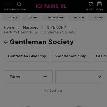
Menu
Rechercher
Wishlist
Panier
PARFUM
VISAGE
MAQUILLAGE
MAISOIN
MAISON
Home
Marques
GIVENCHY
Parfum Homme
Gentleman Society
Gentleman Society
Gentleman Givenchy
Gentlemen Only
Les C
Filtrer
7 Résultats