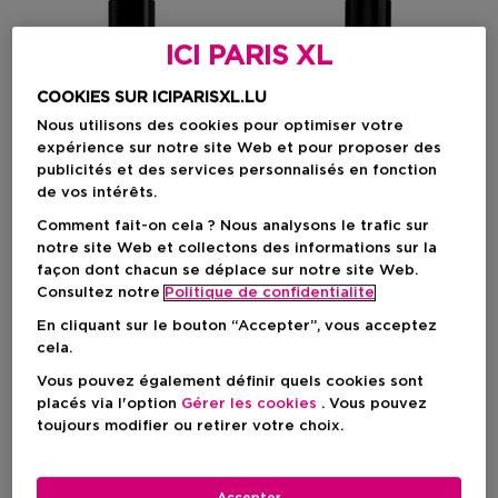
ICI PARIS XL
COOKIES SUR ICIPARISXL.LU
Nous utilisons des cookies pour optimiser votre
expérience sur notre site Web et pour proposer des
publicités et des services personnalisés en fonction
de vos intérêts.
Comment fait-on cela ? Nous analysons le trafic sur
notre site Web et collectons des informations sur la
façon dont chacun se déplace sur notre site Web.
Consultez notre
Politique de confidentialite
GIVENCHY
GIVENCHY
En cliquant sur le bouton “Accepter”, vous acceptez
Gentleman Society
Gentleman Society
cela.
Eau De Parfum Sport
Eau De Parfum Ambrée
Vous pouvez également définir quels cookies sont
placés via l'option
Gérer les cookies
. Vous pouvez
toujours modifier ou retirer votre choix.
Prix du produit
Prix du produit
A Partir De
82,50 €
A Partir De
92,90 €
1