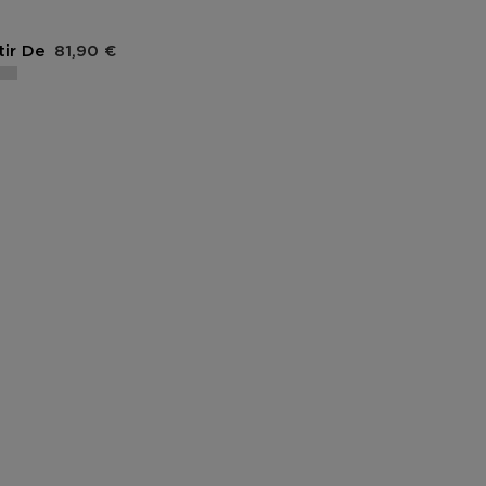
Prix du produit
tir De
81,90 €