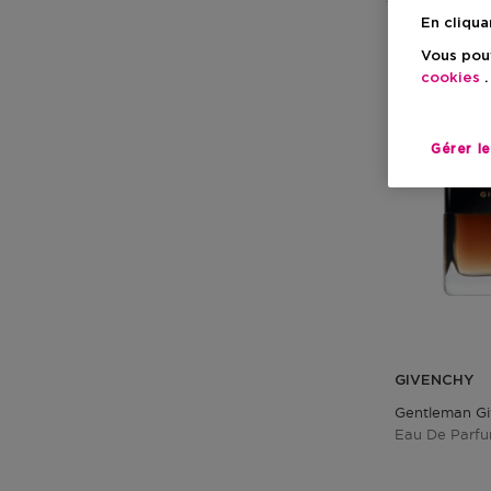
En cliqua
Vous pouv
cookies
.
Gérer l
GIVENCHY
Gentleman G
Eau De Parfu