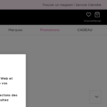
Emballage cadeau gratuit
Trouver un magasin
Service Clientèle
Wishlist
Panier
Promotion À Durée Limitée
Promotion À Duré
Marques
Promotions
CADEAU
e Web et
e vos
lectons des
sultez