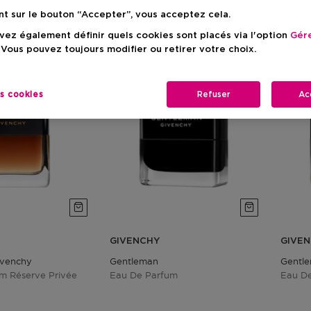
nt sur le bouton “Accepter”, vous acceptez cela.
ez également définir quels cookies sont placés via l'option
Gére
 Vous pouvez toujours modifier ou retirer votre choix.
es cookies
Refuser
Ac
GIVENCHY
GIVE
ivenchy
Gentleman
Gentl
m Réserve Privée
Eau De Parfum
Eau De