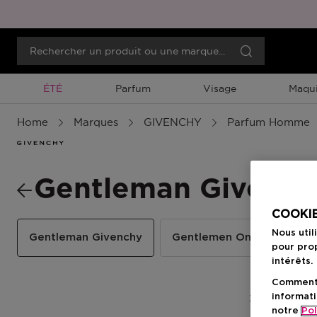
Promotion À Durée Limitée
ÉTÉ
Parfum
Visage
Maqui
Home
Marques
GIVENCHY
Parfum Homme
Gentleman Givench
COOKIE
Nous util
Gentleman Givenchy
Gentlemen Only
Les 
pour prop
intérêts.
Comment f
informati
3 Résultats
notre
Pol