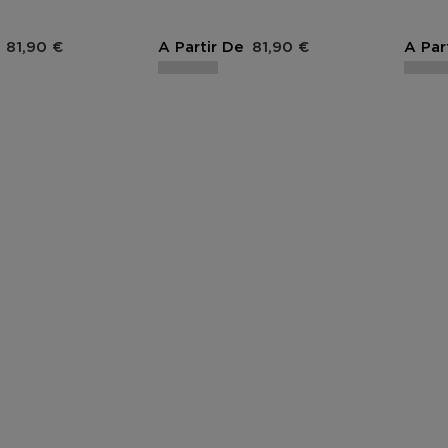
Prix du produit
Prix du produit
81,90 €
A Partir De
81,90 €
A Par