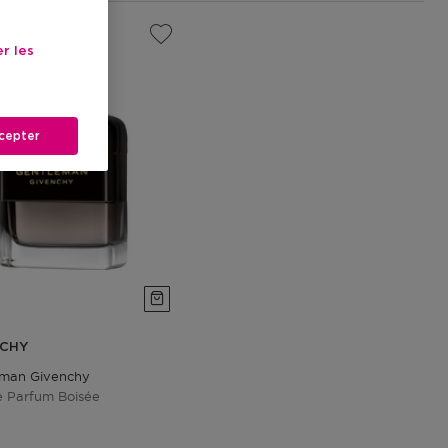
r les
cepter
NCHY
eman Givenchy
 Parfum Boisée