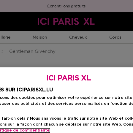
Échantillons gratuits
llage
Maison
Cheveux
Corps
Gentleman Givenchy
y
ICI PARIS XL
S SUR ICIPARISXL.LU
isons des cookies pour optimiser votre expérience sur notre sit
Classiques Givenchy
Gentleman Society
oser des publicités et des services personnalisés en fonction d
ait-on cela ? Nous analysons le trafic sur notre site Web et col
ons sur la façon dont chacun se déplace sur notre site Web. Con
itique de confidentialite