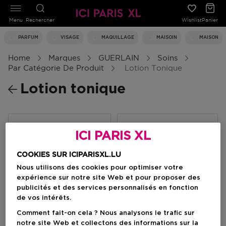
Menu
Rechercher
Wishlist
Panier
PARFUM
VISAGE
MAQUILLAGE
MAISOIN
MAISON
Home
Marques
GUERLAIN
Soins
Par Catégorie De Produit
Lotion Tonique
Lotion tonique
Filtrer
ICI PARIS XL
COOKIES SUR ICIPARISXL.LU
0 Résultats
Nous utilisons des cookies pour optimiser votre
expérience sur notre site Web et pour proposer des
publicités et des services personnalisés en fonction
de vos intérêts.
Comment fait-on cela ? Nous analysons le trafic sur
notre site Web et collectons des informations sur la