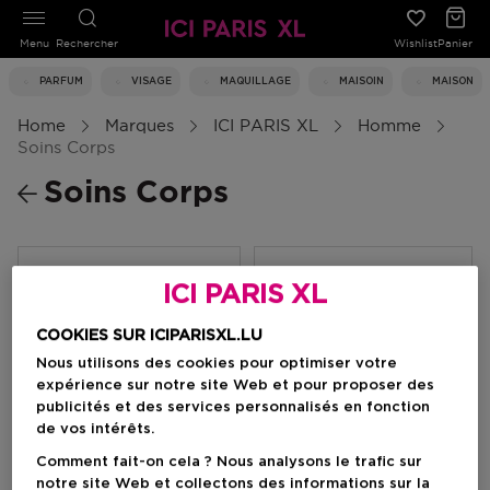
Menu
Rechercher
Wishlist
Panier
PARFUM
VISAGE
MAQUILLAGE
MAISOIN
MAISON
Home
Marques
ICI PARIS XL
Homme
Soins Corps
Soins Corps
Filtrer
ICI PARIS XL
COOKIES SUR ICIPARISXL.LU
0 Résultats
Nous utilisons des cookies pour optimiser votre
expérience sur notre site Web et pour proposer des
publicités et des services personnalisés en fonction
de vos intérêts.
Comment fait-on cela ? Nous analysons le trafic sur
notre site Web et collectons des informations sur la