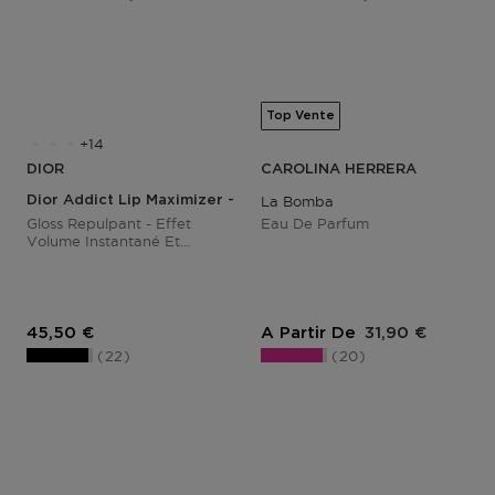
Top Vente
14
DIOR
CAROLINA HERRERA
Dior Addict Lip Maximizer - Plumping Gloss
La Bomba
Gloss Repulpant - Effet
Eau De Parfum
Volume Instantané Et
Longue Durée - 24h
D'hydratation
Prix du produit
Prix du produit
45,50 €
A Partir De
31,90 €
22
20