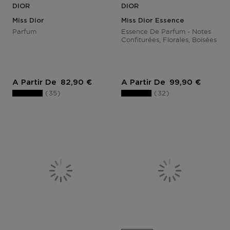
DIOR
DIOR
Miss Dior
Miss Dior Essence
Parfum
Essence De Parfum - Notes
Confiturées, Florales, Boisées
Prix du produit
Prix du produit
A Partir De
82,90 €
A Partir De
99,90 €
35
32