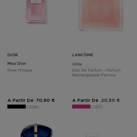
DIOR
LANCÔME
Miss Dior
Idôle
Rose N'roses
Eau De Parfum - Parfum
Rechargeable Femme
Prix du produit
Prix du produit
A Partir De
70,90 €
A Partir De
20,50 €
206
123