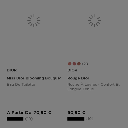
29
DIOR
DIOR
Miss Dior Blooming Bouquet
Rouge Dior
Eau De Toilette
Rouge À Lèvres - Confort Et
Longue Tenue
Prix du produit
Prix du produit
A Partir De
70,90 €
50,90 €
19
19