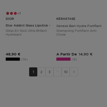
7
DIOR
KÉRASTASE
Dior Addict Glass Lipstick - Hydrating Lip Gloss Stick
Genesis Bain Hydra-Fortifiant
Gloss En Stick Ultra-Brillant
Shampoing Fortifiant Anti-
Hydratant
Chute
Prix du produit
Prix du produit
48,90 €
A Partir De
14,90 €
14
9
···
1
2
3
10