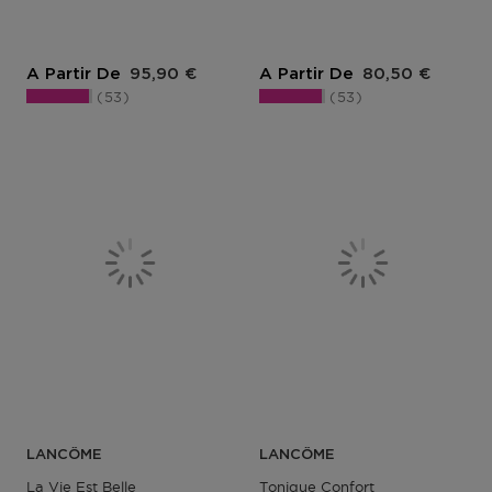
Prix du produit
Prix du produit
A Partir De
95,90 €
A Partir De
80,50 €
53
53
LANCÔME
LANCÔME
La Vie Est Belle
Tonique Confort