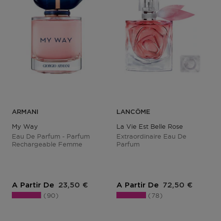
ARMANI
LANCÔME
My Way
La Vie Est Belle Rose
Eau De Parfum - Parfum
Extraordinaire Eau De
Rechargeable Femme
Parfum
Prix du produit
Prix du produit
A Partir De
23,50 €
A Partir De
72,50 €
90
78