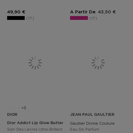
Prix du produit
Prix du produit
49,90 €
A Partir De
43,50 €
17
17
5
DIOR
JEAN PAUL GAULTIER
Dior Addict Lip Glow Butter
Gaultier Divine Couture
Soin Des Lèvres Ultra-Brillant
Eau De Parfum