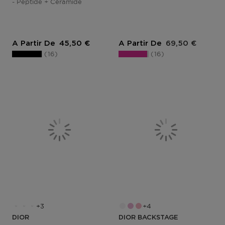
- Peptide + Céramide
Prix du produit
Prix du produit
A Partir De
45,50 €
A Partir De
69,50 €
16
16
3
4
DIOR
DIOR BACKSTAGE