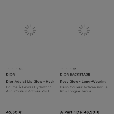
8
6
DIOR
DIOR BACKSTAGE
Dior Addict Lip Glow - Hydrating Lip Balm
Rosy Glow - Long-Wearing Pow
Baume À Lèvres Hydratant
Blush Couleur Activée Par Le
48h, Couleur Activée Par Le
Ph - Longue Tenue
Ph
Prix du produit
Prix du produit
45,50 €
A Partir De
43,50 €