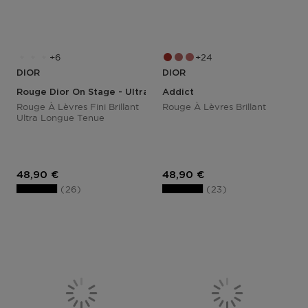
6
24
DIOR
DIOR
Rouge Dior On Stage - Ultra Longwear Shine Lipstick
Addict
Rouge À Lèvres Fini Brillant
Rouge À Lèvres Brillant
Ultra Longue Tenue
Prix du produit
Prix du produit
48,90 €
48,90 €
26
23