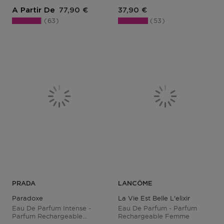
Prix du produit
Prix du produit
A Partir De
77,90 €
37,90 €
63
53
PRADA
LANCÔME
Paradoxe
La Vie Est Belle L'elixir
Eau De Parfum Intense -
Eau De Parfum - Parfum
Parfum Rechargeable
Rechargeable Femme
Femme