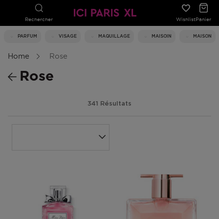
Rechercher
Wishlist
Panier
PARFUM
VISAGE
MAQUILLAGE
MAISOIN
MAISON
Home
Rose
Rose
341 Résultats