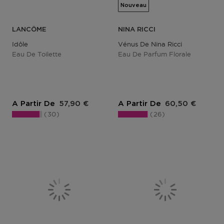
Nouveau
LANCÔME
NINA RICCI
Idôle
Vénus De Nina Ricci
Eau De Toilette
Eau De Parfum Florale
Prix du produit
Prix du produit
A Partir De
57,90 €
A Partir De
60,50 €
30
26