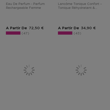
Eau De Parfum - Parfum
Lancôme Tonique Confort –
Rechargeable Femme
Tonique Réhydratant &
Réconfortant - 200ml
Prix du produit
Prix du produit
A Partir De
72,50 €
A Partir De
34,90 €
47
43