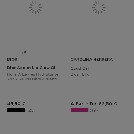
5
DIOR
CAROLINA HERRERA
Dior Addict Lip Glow Oil
Good Girl
Huile À Lèvres Hydratante
Blush Elixir
24h - 3 Finis Ultra-Brillants
Prix du produit
Prix du produit
45,50 €
A Partir De
82,50 €
20
19