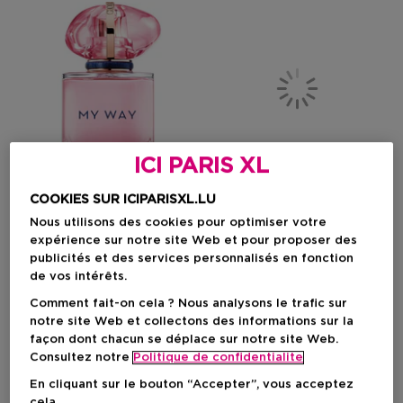
ICI PARIS XL
COOKIES SUR ICIPARISXL.LU
Nous utilisons des cookies pour optimiser votre
expérience sur notre site Web et pour proposer des
ARMANI
LANCÔME
publicités et des services personnalisés en fonction
My Way Nectar
Nutrix
de vos intérêts.
Eau De Parfum Femme
Nutrition Réparatrice Crème
Comment fait-on cela ? Nous analysons le trafic sur
Riche
notre site Web et collectons des informations sur la
façon dont chacun se déplace sur notre site Web.
Consultez notre
Politique de confidentialite
Prix du produit
Prix du produit
A Partir De
74,90 €
76,50 €
En cliquant sur le bouton “Accepter”, vous acceptez
68
65
cela.