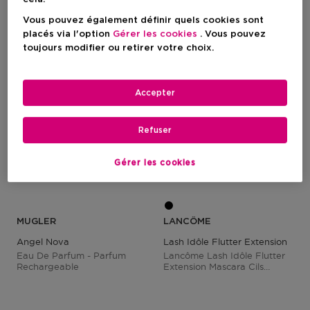
Vous pouvez également définir quels cookies sont
placés via l'option
Gérer les cookies
. Vous pouvez
toujours modifier ou retirer votre choix.
Accepter
Refuser
Gérer les cookies
MUGLER
LANCÔME
Angel Nova
Lash Idôle Flutter Extension
Eau De Parfum - Parfum
Lancôme Lash Idôle Flutter
Rechargeable
Extension Mascara Cils
Instantanée - Formule
Enrichie En Cire - 01 True
Black