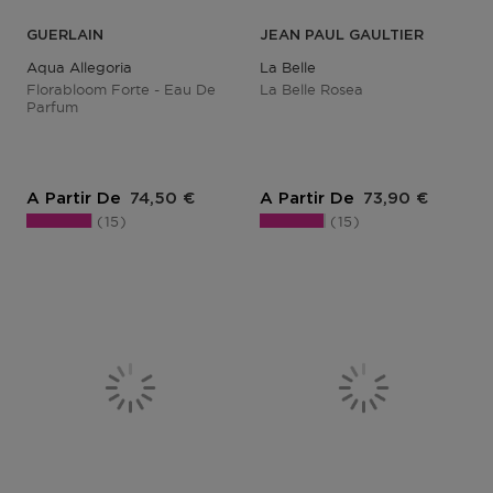
GUERLAIN
JEAN PAUL GAULTIER
Aqua Allegoria
La Belle
Florabloom Forte - Eau De
La Belle Rosea
Parfum
Prix du produit
Prix du produit
A Partir De
74,50 €
A Partir De
73,90 €
15
15