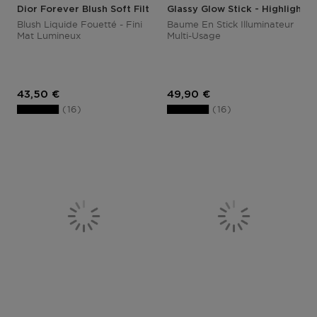
Dior Forever Blush Soft Filter
Glassy Glow Stick - Highlighte
Blush Liquide Fouetté - Fini
Baume En Stick Illuminateur
Mat Lumineux
Multi-Usage
Prix du produit
Prix du produit
43,50 €
49,90 €
16
16