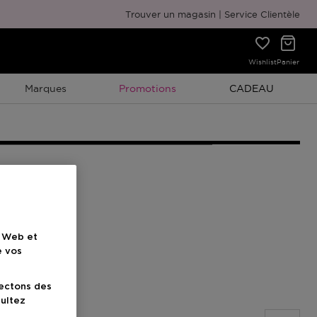
Emballage cadeau gratuit
Trouver un magasin
Service Clientèle
Wishlist
Panier
Promotion À Durée Limitée
Promotion À Duré
Marques
Promotions
CADEAU
e Web et
e vos
lectons des
sultez