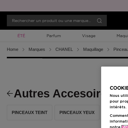
Promotion À Durée Limitée
ÉTÉ
Parfum
Visage
Maqui
Home
Marques
CHANEL
Maquillage
Pinceau
COOKIE
Autres Accesoires
Nous util
pour prop
intérêts.
PINCEAUX TEINT
PINCEAUX YEUX
PINCEAU
Comment f
informati
notre
Pol