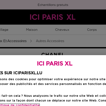
Échantillons gratuits
llage
Maison
Cheveux
Corps
x Et Accessoires
Autres Accesoires
ICI PARIS XL
S SUR ICIPARISXL.LU
isons des cookies pour optimiser votre expérience sur notre sit
oser des publicités et des services personnalisés en fonction d
X LEVRES
AUTRES ACCESOIRES
ait-on cela ? Nous analysons le trafic sur notre site Web et col
ons sur la façon dont chacun se déplace sur notre site Web. Con
itique de confidentialite