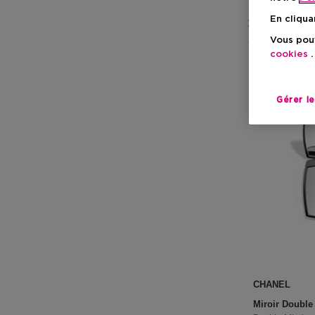
En cliqua
1 Résultats
Vous pouv
cookies
.
Gérer l
CHANEL
Miroir Double