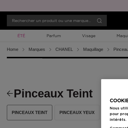
Promotion À Durée Limitée
ÉTÉ
Parfum
Visage
Maqui
Home
Marques
CHANEL
Maquillage
Pinceau
Pinceaux Teint
COOKIE
Nous util
PINCEAUX TEINT
PINCEAUX YEUX
PINCEAU
pour prop
intérêts.