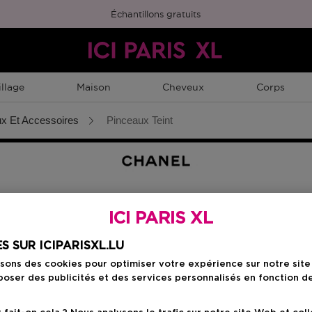
Échantillons gratuits
llage
Maison
Cheveux
Corps
x Et Accessoires
Pinceaux Teint
ICI PARIS XL
S SUR ICIPARISXL.LU
isons des cookies pour optimiser votre expérience sur notre sit
X LEVRES
AUTRES ACCESOIRES
oser des publicités et des services personnalisés en fonction d