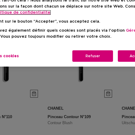
ait-on cela ? Nous analysons le trafic sur notre site Web et col
ons sur la façon dont chacun se déplace sur notre site Web. Con
itique de confidentialite
nt sur le bouton “Accepter”, vous acceptez cela.
ez également définir quels cookies sont placés via l'option
Gére
 Vous pouvez toujours modifier ou retirer votre choix.
es cookies
Refuser
Ac
CHANEL
CHAN
 N°110
Pinceau Contour N°109
Pincea
Contour Blush
Uitschu