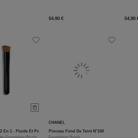
uit
Prix du produit
Prix d
54,90 €
54,90 
CHANEL
 2 En 1 - Fluide Et Poudre N°101
Pinceau Fond De Teint N°100
er Foundation Brush
Foundation Brush