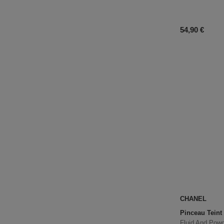
Prix du prod
54,90 €
CHANEL
Pinceau Teint
Fluid And Powd