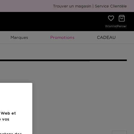
Emballage cadeau gratuit
Trouver un magasin
Service Clientèle
Wishlist
Panier
Promotion À Durée Limitée
Promotion À Duré
Marques
Promotions
CADEAU
e Web et
e vos