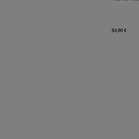
Prix du prod
54,90 €