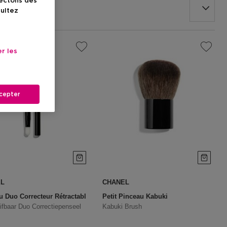
lectons des
sultez
r les
cepter
EL
CHANEL
u Duo Correcteur Rétractable N°105
Petit Pinceau Kabuki
ifbaar Duo Correctiepenseel
Kabuki Brush