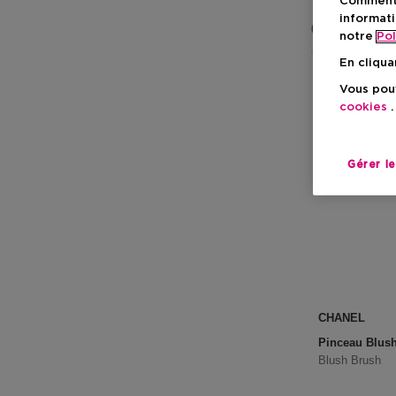
Comment f
informati
6 Résultats
notre
Pol
En cliqua
Vous pouv
cookies
.
Gérer l
CHANEL
Pinceau Blush
Blush Brush