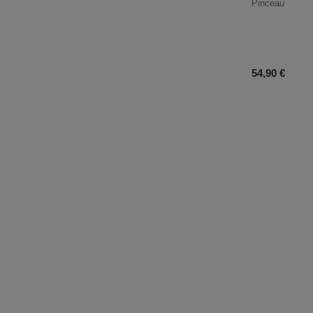
Pinceau
Prix du prod
54,90 €