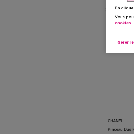
En cliqua
2 Résultats
Vous pouv
cookies
.
Gérer l
CHANEL
Pinceau Duo 