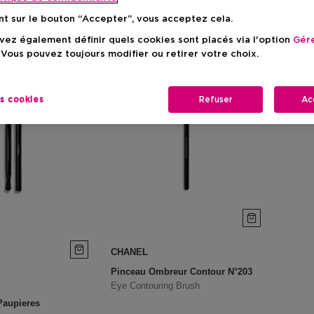
nt sur le bouton “Accepter”, vous acceptez cela.
ez également définir quels cookies sont placés via l'option
Gére
 Vous pouvez toujours modifier ou retirer votre choix.
es cookies
Refuser
Ac
CHANEL
Pinceau Ombreur Contour N°203
Eye Contouring Brush
Paupieres