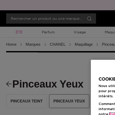
Promotion À Durée Limitée
ÉTÉ
Parfum
Visage
Maqui
Home
Marques
CHANEL
Maquillage
Pinceau
COOKIE
Pinceaux Yeux
Nous util
pour prop
intérêts.
PINCEAUX TEINT
PINCEAUX YEUX
PINCEAU
Comment f
informati
notre
Pol