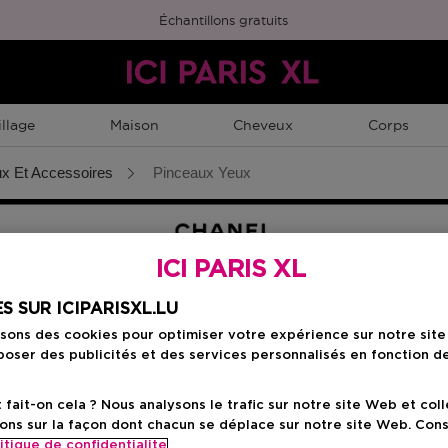
Échantillons gratuits
llage
Maison
Cheveux
Corps
x Et Accessoires
Pinceaux Yeux
ICI PARIS XL
S SUR ICIPARISXL.LU
isons des cookies pour optimiser votre expérience sur notre sit
oser des publicités et des services personnalisés en fonction d
X LEVRES
AUTRES ACCESOIRES
ait-on cela ? Nous analysons le trafic sur notre site Web et col
ons sur la façon dont chacun se déplace sur notre site Web. Con
itique de confidentialite