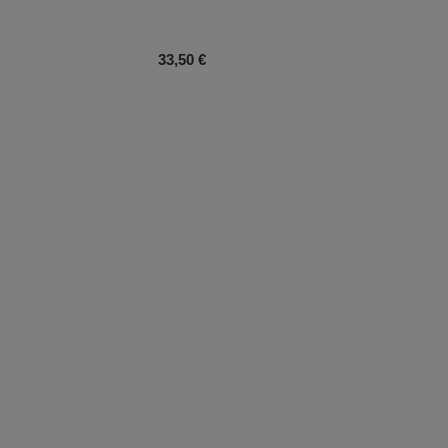
Prix du produit
33,50 €
uit