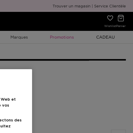
Emballage cadeau gratuit
Trouver un magasin
Service Clientèle
Wishlist
Panier
Promotion À Durée Limitée
Promotion À Duré
Marques
Promotions
CADEAU
e Web et
e vos
lectons des
sultez