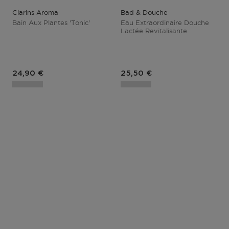
Clarins Aroma
Bad & Douche
Bain Aux Plantes 'tonic'
Eau Extraordinaire Douche
Lactée Revitalisante
Prix du produit
Prix du produit
24,90 €
25,50 €