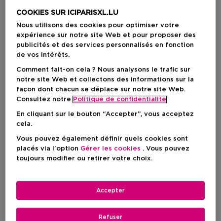
6 Résultats
COOKIES SUR ICIPARISXL.LU
Nous utilisons des cookies pour optimiser votre
expérience sur notre site Web et pour proposer des
publicités et des services personnalisés en fonction
de vos intérêts.
Comment fait-on cela ? Nous analysons le trafic sur
notre site Web et collectons des informations sur la
façon dont chacun se déplace sur notre site Web.
Consultez notre
Politique de confidentialite
En cliquant sur le bouton “Accepter”, vous acceptez
cela.
Vous pouvez également définir quels cookies sont
placés via l'option
Gérer les cookies
. Vous pouvez
toujours modifier ou retirer votre choix.
CLARINS
CLARINS
Clarins Aroma
Clarins Aroma
Accepter
Douche Fraîche Pétillante -
Crème Veloutée Délassante -
Eau Des Jardins
Eau Ressourçante
Refuser