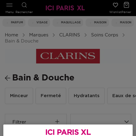
Menu
Rechercher
Wishlist
Panier
PARFUM
VISAGE
MAQUILLAGE
MAISOIN
MAISON
Home
Marques
CLARINS
Soins Corps
Bain & Douche
Bain & Douche
Minceur
Fermeté
Hydratants
Eaux de s
Filtrer
ICI PARIS XL