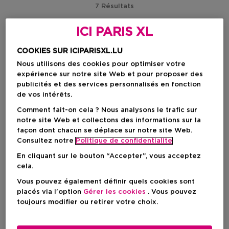
7 Résultats
ICI PARIS XL
COOKIES SUR ICIPARISXL.LU
Nous utilisons des cookies pour optimiser votre
expérience sur notre site Web et pour proposer des
publicités et des services personnalisés en fonction
de vos intérêts.
Comment fait-on cela ? Nous analysons le trafic sur
notre site Web et collectons des informations sur la
façon dont chacun se déplace sur notre site Web.
Consultez notre
Politique de confidentialite
En cliquant sur le bouton “Accepter”, vous acceptez
cela.
CLARINS
CLARINS
Vous pouvez également définir quels cookies sont
placés via l'option
Gérer les cookies
. Vous pouvez
Clarins Aroma
Clarins Aroma
toujours modifier ou retirer votre choix.
Lait Fondant Pétillant - Eau
Crème Veloutée Délassante -
Des Jardins
Eau Ressourçante