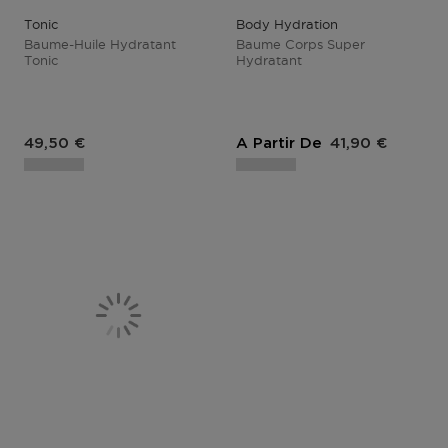
Tonic
Body Hydration
Baume-Huile Hydratant
Baume Corps Super
Tonic
Hydratant
Prix du produit
Prix du produit
49,50 €
A Partir De
41,90 €