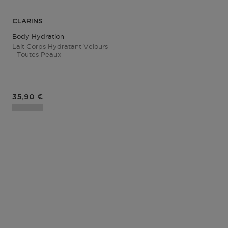
CLARINS
Body Hydration
Lait Corps Hydratant Velours
- Toutes Peaux
Prix du produit
35,90 €