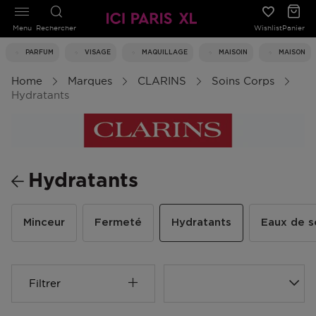
Menu
Rechercher
Wishlist
Panier
PARFUM
VISAGE
MAQUILLAGE
MAISOIN
MAISON
Home
Marques
CLARINS
Soins Corps
Hydratants
Hydratants
Minceur
Fermeté
Hydratants
Eaux de s
Filtrer