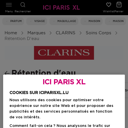
Menu
Rechercher
Wishlist
Panier
PARFUM
VISAGE
MAQUILLAGE
MAISOIN
MAISON
Home
Marques
CLARINS
Soins Corps
Rétention D'eau
Rétention d'eau
ICI PARIS XL
Minceur
Fermeté
Hydratants
Eaux de s
COOKIES SUR ICIPARISXL.LU
Nous utilisons des cookies pour optimiser votre
expérience sur notre site Web et pour proposer des
publicités et des services personnalisés en fonction
Filtrer
de vos intérêts.
Comment fait-on cela ? Nous analysons le trafic sur