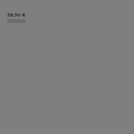
Prix du produit
58,50 €